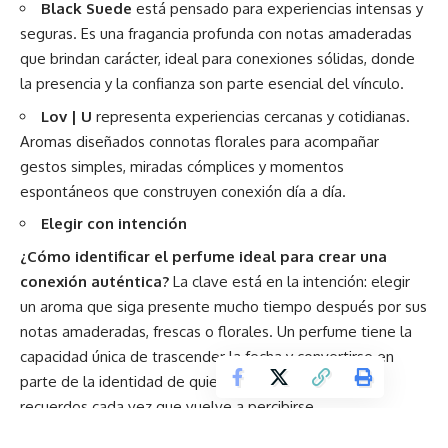
Black Suede
está pensado para experiencias intensas y
seguras. Es una fragancia profunda con notas amaderadas
que brindan carácter, ideal para conexiones sólidas, donde
la presencia y la confianza son parte esencial del vínculo.
Lov | U
representa experiencias cercanas y cotidianas.
Aromas diseñados connotas florales para acompañar
gestos simples, miradas cómplices y momentos
espontáneos que construyen conexión día a día.
Elegir con intención
¿Cómo identificar el perfume ideal para crear una
conexión auténtica?
La clave está en la intención: elegir
un aroma que siga presente mucho tiempo después por sus
notas amaderadas, frescas o florales. Un perfume tiene la
capacidad única de trascender la fecha y convertirse en
parte de la identidad de quien lo recibe, activando
recuerdos cada vez que vuelve a percibirse.
Propuestas como
Lov | U, Imari y Black Suede
responden