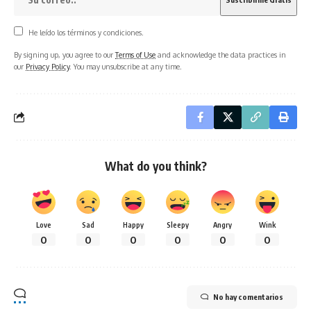
He leído los términos y condiciones.
By signing up, you agree to our
Terms of Use
and acknowledge the data practices in
our
Privacy Policy
. You may unsubscribe at any time.
What do you think?
Love
Sad
Happy
Sleepy
Angry
Wink
0
0
0
0
0
0
No hay comentarios