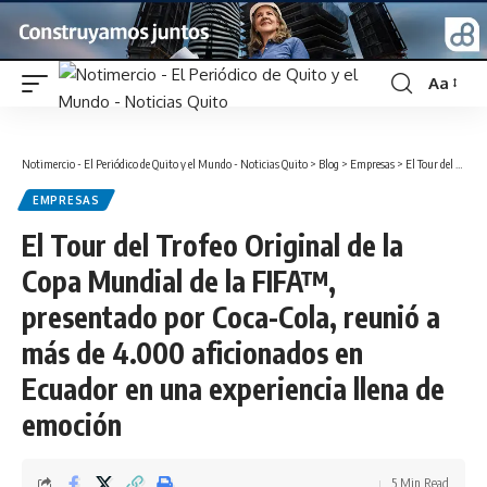
Aa
Font
Resizer
Notimercio - El Periódico de Quito y el Mundo - Noticias Quito
>
Blog
>
Empresas
>
El Tour del Trofeo Original de la Copa Mundial de la FIFA™, presentado por Coca-Cola, reunió a más de 4.000 aficionados en Ecuador en una experiencia llena de emoción
EMPRESAS
El Tour del Trofeo Original de la
Copa Mundial de la FIFA™,
presentado por Coca-Cola, reunió a
más de 4.000 aficionados en
Ecuador en una experiencia llena de
emoción
5 Min Read