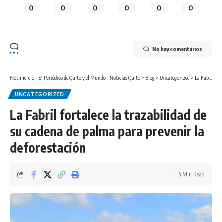
0
0
0
0
0
0
No hay comentarios
Notimercio - El Periódico de Quito y el Mundo - Noticias Quito
>
Blog
>
Uncategorized
>
La Fabril fortalece la trazabilidad de su cadena de palma para prevenir la deforestación
UNCATEGORIZED
La Fabril fortalece la trazabilidad de
su cadena de palma para prevenir la
deforestación
5 Min Read