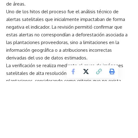
de áreas.
Uno de los hitos del proceso fue el análisis técnico de
alertas satelitales que inicialmente impactaban de forma
negativa el indicador. La revisión permitió confirmar que
estas alertas no correspondían a deforestación asociada a
las plantaciones proveedoras, sino a limitaciones en la
información geográfica o a atribuciones incorrectas
derivadas del uso de datos estimados.
La verificación se realiza mediante el cruce de imágenes
satelitales de alta resolución con los polígonos de las
plantaciones, considerando como criterio que no exista
deforestación ni conversión de ecosistemas naturales
posterior al 31 de diciembre de 2015, fecha de corte definida
por la metodología utilizada. Este enfoque permite,
además, un monitoreo continuo para prevenir riesgos
futuros.
En paralelo, La Fabril continúa trabajando en el
fortalecimiento de la trazabilidad con proveedores de