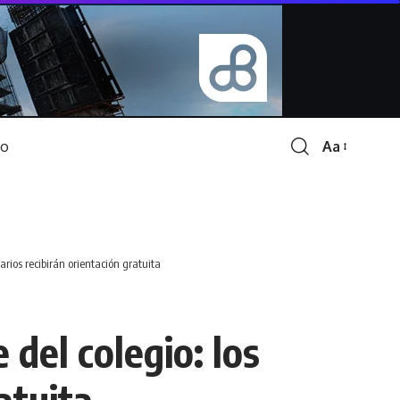
Aa
Font
Resizer
arios recibirán orientación gratuita
del colegio: los