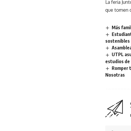
La feria Jun
que tomen d
Más famil
Estudian
sostenibles 
Asamblea 
UTPL asu
estudios de 
Romper t
Nosotras