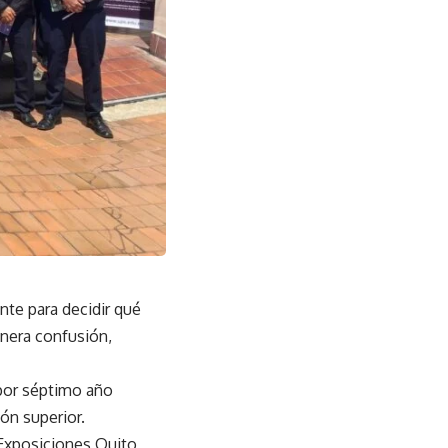
nte para decidir qué
enera confusión,
 por séptimo año
ón superior.
 Exposiciones Quito,