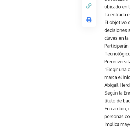
ubicado en l
La entrada e
El objetivo 
decisiones 
claves en la
Participarán
Tecnológico 
Preuniversit
“Elegir una 
marca el ini
Abigail Herd
Según la En
título de ba
En cambio, q
personas con
implica may