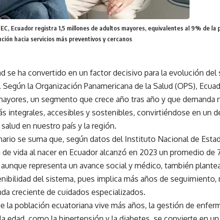
EC, Ecuador registra 1,5 millones de adultos mayores, equivalentes al 9% de la p
ción hacia servicios más preventivos y cercanos
d se ha convertido en un factor decisivo para la evolución del
 Según la Organización Panamericana de la Salud (OPS), Ecuado
mayores, un segmento que crece año tras año y que demanda 
s integrales, accesibles y sostenibles, convirtiéndose en un de
salud en nuestro país y la región.
ario se suma que, según datos del Instituto Nacional de Estad
a de vida al nacer en Ecuador alcanzó en 2023 un promedio de 
 aunque representa un avance social y médico, también plante
enibilidad del sistema, pues implica más años de seguimiento,
da creciente de cuidados especializados.
e la población ecuatoriana vive más años, la gestión de enfe
la edad, como la hipertensión y la diabetes, se convierte en un p