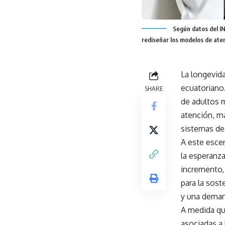
Según datos del IN
rediseñar los modelos de aten
La longevida
ecuatoriano.
SHARE
de adultos 
atención, má
sistemas de 
A este escen
la esperanz
incremento,
para la sost
y una deman
A medida qu
asociadas a 