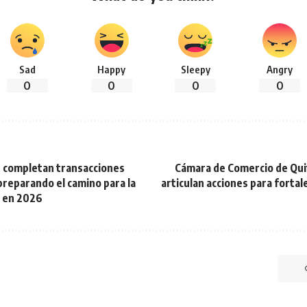
Sad
Happy
Sleepy
Angry
0
0
0
0
os completan transacciones
Cámara de Comercio de Qui
preparando el camino para la
articulan acciones para fortal
a en 2026