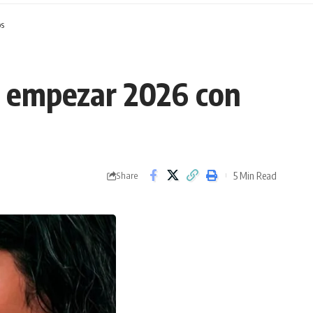
os
o empezar 2026 con
5 Min Read
Share