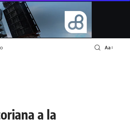
Aa
Font
Resizer
oriana a la