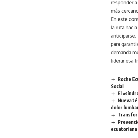
responder a
más cercano
En este cont
la ruta haci
anticiparse,
para garant
demanda mej
liderar esa 
Roche Ec
Social
El «síndr
Nueva téc
dolor lumbar
Transfor
Prevenci
ecuatoriana