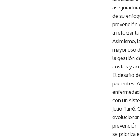
aseguradora
de su enfoqu
prevención 
a reforzar l
Asimismo, la
mayor uso de
la gestión d
costos y acc
El desafío d
pacientes. A
enfermedade
con un sist
Julio Tarré,
evolucionar
prevención,
se prioriza 