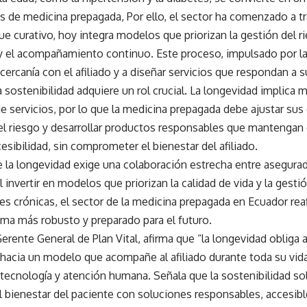
s de medicina prepagada, Por ello, el sector ha comenzado a 
e curativo, hoy integra modelos que priorizan la gestión del rie
y el acompañamiento continuo. Este proceso, impulsado por la
a cercanía con el afiliado y a diseñar servicios que respondan a 
 sostenibilidad adquiere un rol crucial. La longevidad implica 
 servicios, por lo que la medicina prepagada debe ajustar sus 
el riesgo y desarrollar productos responsables que mantengan e
esibilidad, sin comprometer el bienestar del afiliado.
e la longevidad exige una colaboración estrecha entre asegura
l invertir en modelos que priorizan la calidad de vida y la gesti
s crónicas, el sector de la medicina prepagada en Ecuador r
ema más robusto y preparado para el futuro.
 Gerente General de Plan Vital, afirma que “la longevidad obliga a
 hacia un modelo que acompañe al afiliado durante toda su vid
 tecnología y atención humana. Señala que la sostenibilidad s
el bienestar del paciente con soluciones responsables, accesib