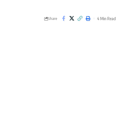
4 Min Read
Share