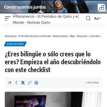
Aa
Font
Resizer
Notimercio - El Periódico de Quito y el Mundo - Noticias Quito
>
Blog
>
Educación
>
¿Eres bilingüe o sólo crees que lo eres? Empieza el año descubriéndolo con este checklist
EDUCACIÓN
¿Eres bilingüe o sólo crees que lo
eres? Empieza el año descubriéndolo
con este checklist
4 Min Read