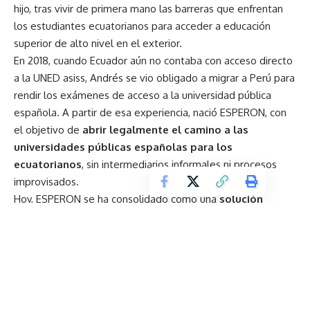
hijo, tras vivir de primera mano las barreras que enfrentan
los estudiantes ecuatorianos para acceder a educación
superior de alto nivel en el exterior.
En 2018, cuando Ecuador aún no contaba con acceso directo
a la UNED asiss, Andrés se vio obligado a migrar a Perú para
rendir los exámenes de acceso a la universidad pública
española. A partir de esa experiencia, nació ESPERON, con
el objetivo de
abrir legalmente el camino a las
universidades públicas españolas para los
ecuatorianos
, sin intermediarios informales ni procesos
improvisados.
Hoy, ESPERON se ha consolidado como una
solución
educativa 360°
, que acompaña a los estudiantes desde la
preparación académica, el proceso migratorio y la
adaptación universitaria; hasta su inserción laboral en
Europa y el mundo.
Del aula europea al desarrollo local