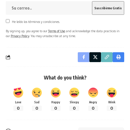
He leído los términos y condiciones.
By signing up, you agree to our
Terms of Use
and acknowledge the data practices in
our
Privacy Policy
. You may unsubscribe at any time.
What do you think?
Love
Sad
Happy
Sleepy
Angry
Wink
0
0
0
0
0
0