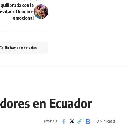
uilibrada con la
evitar el hambre
emocional
No hay comentarios
edores en Ecuador
3 Min Read
Share