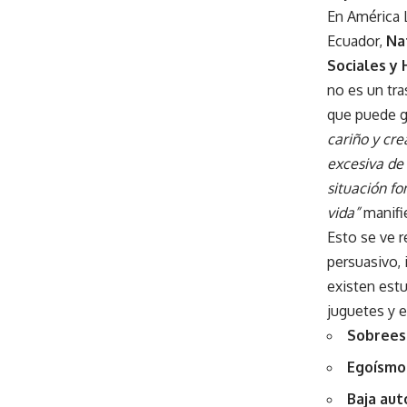
En América 
Ecuador,
Nat
Sociales y
no es un tra
que puede g
cariño y cre
excesiva de
situación fo
vida”
manifi
Esto se ve r
persuasivo,
existen est
juguetes y 
Sobrees
Egoísmo
Baja au