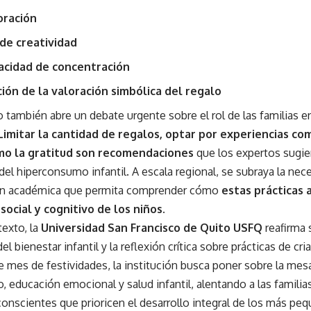
oración
de creatividad
acidad de concentración
ión de la valoración simbólica del regalo
también abre un debate urgente sobre el rol de las familias e
Limitar la cantidad de regalos, optar por experiencias c
mo la gratitud son recomendaciones
que los expertos sugie
del hiperconsumo infantil. A escala regional, se subraya la ne
ón académica que permita comprender cómo
estas prácticas 
social y cognitivo de los niños.
texto, la
Universidad San Francisco de Quito USFQ
reafirma
l bienestar infantil y la reflexión crítica sobre prácticas de c
e mes de festividades, la institución busca poner sobre la me
educación emocional y salud infantil, alentando a las familia
onscientes que prioricen el desarrollo integral de los más pe