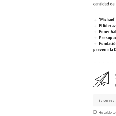
cantidad de
‘Michael’
El lidera
Enner Val
Presupues
Fundació
prevenir la 
He leído lo