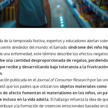
ada de la temporada festiva, expertos y educadores alertan so
cuente alrededor del mundo: el llamado
síndrome del niño h
 de una enfermedad, este término describe los efectos negati
ibe una cantidad desproporcionada de regalos, perdiendo
que recibe y desarrollando baja tolerancia a la frustració
s.
ación publicada en el
Journal of Consumer Research
por las un
eveló que los padres que utilizan los
objetos materiales como 
s de afecto fomentan el materialismo en los niños, un p
 incluso en la vida adulta
. El hallazgo refuerza la idea de q
tribuye a la formación de creencias emocionales basadas en lo