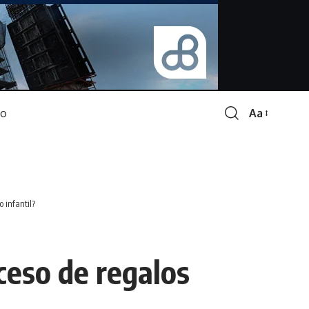
Aa
Font
Resizer
 infantil?
ceso de regalos