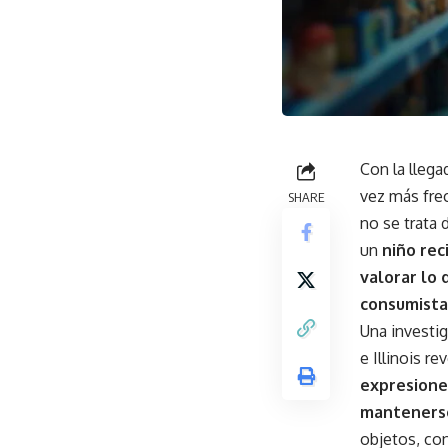
Con la lleg
vez más fre
SHARE
no se trata
un
niño rec
valorar lo 
consumista
Una investig
e Illinois r
expresione
mantenerse
objetos, con