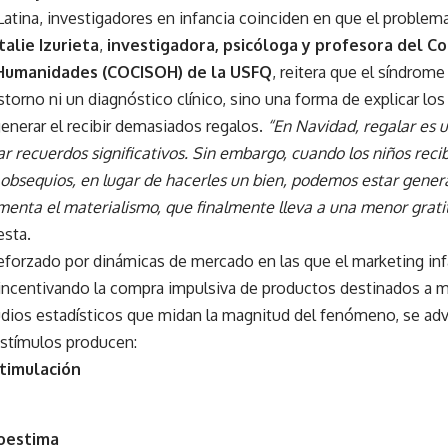
Latina, investigadores en infancia coinciden en que el proble
alie Izurieta
,
investigadora, psicóloga y profesora del Co
 Humanidades (COCISOH) de la USFQ
, reitera que el síndrome
storno ni un diagnóstico clínico, sino una forma de explicar lo
enerar el recibir demasiados regalos.
“En Navidad, regalar es 
ar recuerdos significativos. Sin embargo, cuando los niños rec
 obsequios, en lugar de hacerles un bien, podemos estar gener
menta el materialismo, que finalmente lleva a una menor gratit
esta.
eforzado por dinámicas de mercado en las que el marketing inf
 incentivando la compra impulsiva de productos destinados a
udios estadísticos que midan la magnitud del fenómeno, se adv
estímulos producen:
timulación
toestima