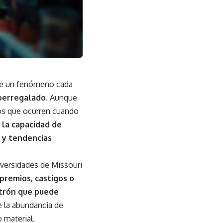
bre un fenómeno cada
iperregalado
. Aunque
vos que ocurren cuando
 la capacidad de
n y tendencias
iversidades de Missouri
premios, castigos o
atrón que puede
ue la abundancia de
 material.