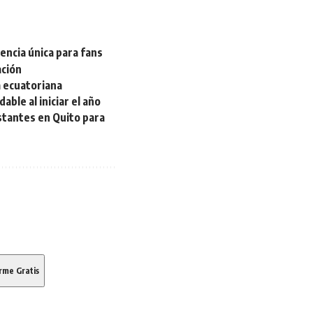
iencia única para fans
ación
a ecuatoriana
ble al iniciar el año
tantes en Quito para