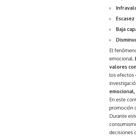
Infraval
Escasez 
Baja cap
Disminuc
El fenómeno 
emocional.
valores co
los efectos 
investigaci
emocional, 
En este con
promoción de
Durante est
consumismo, 
decisiones c