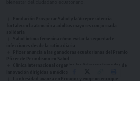
bienestar del ciudadano ecuatoriano.
Fundación Prosperar Salud y la Vicepresidencia
fortalecen la atención a adultos mayores con jornada
solidaria
Salud íntima femenina cómo evitar la sequedad e
infecciones desde la rutina diaria
Pfizer anuncia a las ganadoras ecuatorianas del Premio
Pfizer de Periodismo en Salud
Clínica Internacional organiza las Primeras Jornadas de
Innovación dirigidas a médicos especialistas
La obesidad avanza en Ecuador y exige un enfoque
médico integral
Sign Up For Daily Newsletter
Be keep up! Get the latest breaking news delivered
straight to your inbox.