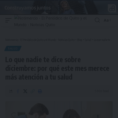
Aa
Font
Resizer
Notimercio - El Periódico de Quito y el Mundo - Noticias Quito
>
Blog
>
Salud
>
Lo que nadie te dice sobre diciembre: por qué este mes merece más atención a tu salud
SALUD
Lo que nadie te dice sobre
diciembre: por qué este mes merece
más atención a tu salud
5 Min Read