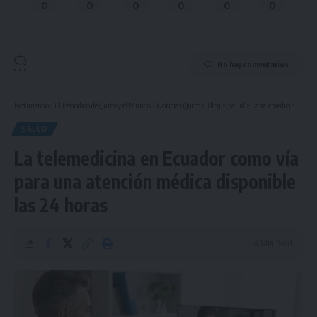
0
0
0
0
0
0
No hay comentarios
Notimercio - El Periódico de Quito y el Mundo - Noticias Quito
>
Blog
>
Salud
>
La telemedicina en Ecuador como vía para una atención médica disponible las 24 horas
SALUD
La telemedicina en Ecuador como vía
para una atención médica disponible
las 24 horas
4 Min Read