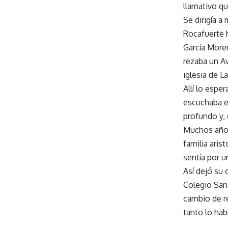
llamativo q
Se dirigía a
Rocafuerte h
García Moren
rezaba un Av
iglesia de L
Allí lo espe
escuchaba el
profundo y, 
Muchos años
familia aris
sentía por u
Así dejó su 
Colegio San 
cambio de re
tanto lo ha