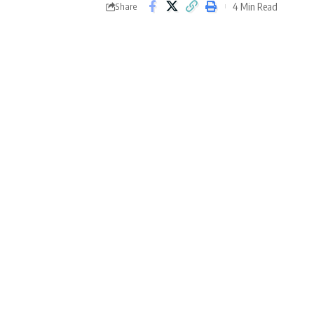
4 Min Read
Share