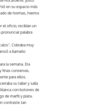
le Rocafuerte, justo
irtió en su espacio más
ñado de hormas, hierros
l oficio, recibían un
 pronunciar palabra
calzo”. Cobraba muy
menzó a llamarlo
para la semana. Era
y finas conservas,
nte para ellos.
rraba su taller y salía
 blanca con botones de
o de marfil y plata.
un contraste tan