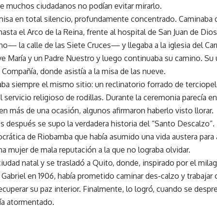
ue muchos ciudadanos no podían evitar mirarlo.
 misa en total silencio, profundamente concentrado. Caminaba 
asta el Arco de la Reina, frente al hospital de San Juan de Dio
o— la calle de las Siete Cruces— y llegaba a la iglesia del Ca
e María y un Padre Nuestro y luego continuaba su camino. Su ú
a Compañía, donde asistía a la misa de las nueve.
raba siempre el mismo sitio: un reclinatorio forrado de terciope
 servicio religioso de rodillas. Durante la ceremonia parecía en
en más de una ocasión, algunos afirmaron haberlo visto llorar.
 después se supo la verdadera historia del “Santo Descalzo”.
tocrática de Riobamba que había asumido una vida austera para
na mujer de mala reputación a la que no lograba olvidar.
ciudad natal y se trasladó a Quito, donde, inspirado por el mila
Gabriel en 1906, había prometido caminar des-calzo y trabajar
cuperar su paz interior. Finalmente, lo logró, cuando se desp
bía atormentado.