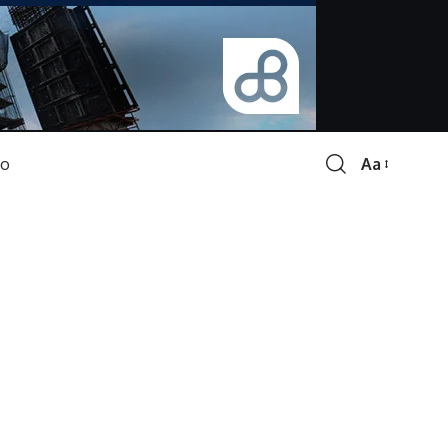
Aa
Font
Resizer