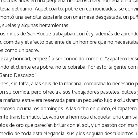
 muchos años en una pequeña tienda oscura y húmeda en la cal
iglesia del barrio. Aquel cuarto, pobre en comodidades, se conv
í montó una sencilla zapatería con una mesa desgastada, un pu
, suelas y algunas herramientas.
s niños de San Roque trabajaban con él y, además de aprender e
o, comida y el afecto paciente de un hombre que no necesitaba
los como un padre.
ileza y bondad, empezó a ser conocido como el “Zapatero Des
ando el cliente era pobre, no le cobraba. Por esto, la gente co
 Santo Descalzo”.
nes, sin falta, a las seis de la mañana, compraba lo necesario 
on su comida, pero ofrecía a sus trabajadores pasteles, dulces 
a mañana estuviera reservada para un pequeño lujo exclusivame
roso ocurría los domingos. A las ocho en punto, el zapatero ce
te transformado. Llevaba una hermosa chaqueta, una camisa
los de oro que parecían brillar con el sol, y un bastón con mang
medio de toda esta elegancia, sus pies seguían descubiertos, 