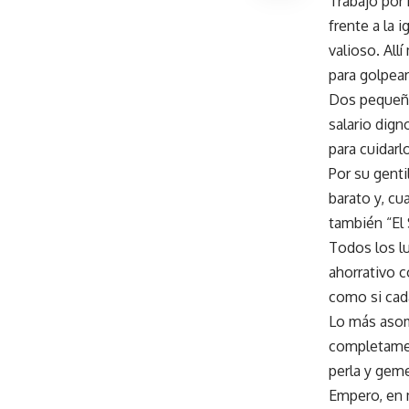
Trabajó por
frente a la 
valioso. All
para golpear
Dos pequeño
salario dign
para cuidar
Por su gent
barato y, cu
también “El
Todos los lu
ahorrativo c
como si cad
Lo más asomb
completamen
perla y geme
Empero, en 