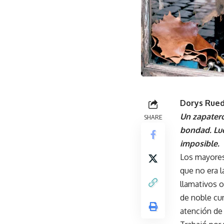
Dorys Rued
Un zapater
SHARE
bondad. Lue
imposible.
Los mayores
que no era l
llamativos o
de noble cu
atención de 