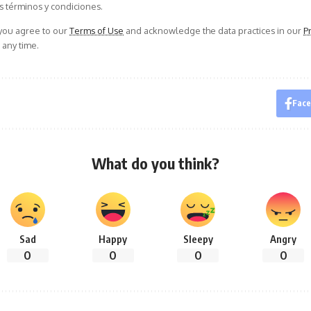
s términos y condiciones.
 you agree to our
Terms of Use
and acknowledge the data practices in our
Pr
 any time.
Fac
What do you think?
Sad
Happy
Sleepy
Angry
0
0
0
0