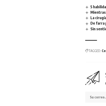
5 habilid
Mientras
La cirugí
De farra 
Sin senti
TAGGED:
Ce