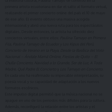
la industria cultural, Paulina Tamayo se convirtió en la
primera artista ecuatoriana en dar el salto al formato virtual,
realizando el primer concierto online del país el 10 de mayo
de ese año. El evento obtuvo una masiva acogida
internacional y abrió una nueva ruta para los espectáculos
digitales. Desde entonces, la artista ha ofrecido diez
conciertos virtuales, entre ellos:
Paulina Tamayo en Primera
Fila
,
Paulina Tamayo de Ecuador y Los Kipus del Perú
,
Concierto de Verano en la Playa
,
Desde la Basílica del Voto
Nacional – Ándale Mamá Online
,
Fiestas de Quito – El
Chulla Concierto
,
Navidad a lo Grande
,
Ser de Luz
,
A Toda
Madre
,
Qué Padre El Concierto
y
Los Tamayo en Concierto
.
En cada uno ha reafirmado su impecable interpretación, su
poesía vocal y su capacidad de adaptación a los nuevos
formatos escénicos.
Este impulso digital permitió que la música nacional no se
apague en uno de los periodos más difíciles para la cultura.
Además, reconfiguró la relación entre los artistas y el