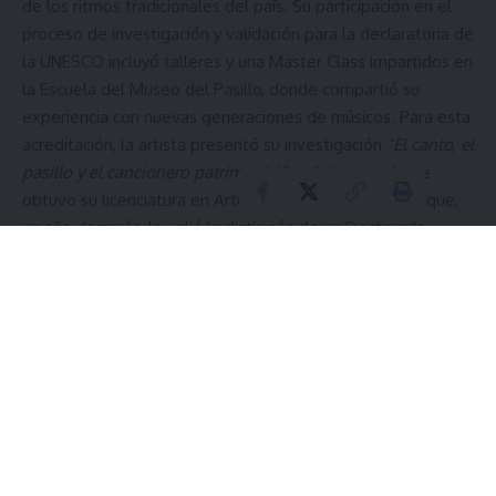
de los ritmos tradicionales del país. Su participación en el
proceso de investigación y validación para la declaratoria de
la UNESCO incluyó talleres y una Master Class impartidos en
la Escuela del Museo del Pasillo, donde compartió su
experiencia con nuevas generaciones de músicos. Para esta
acreditación, la artista presentó su investigación
“El canto, el
pasillo y el cancionero patrimonial”
, trabajo con el que
obtuvo su licenciatura en Artes Musicales y Sonoras y que,
un año después, le valió la distinción de un Doctorado
Honoris Causa.
El río que llevó a Quito a los tribunales
El Rucu Pichincha, aventura y paz…
El 90 % de los casos de cáncer de mama se pueden curar
si se detectan a tiempo
Pacto con el diablo
Luis, el abuelo