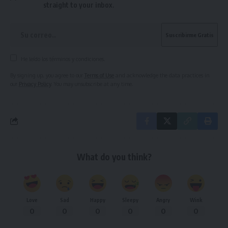
straight to your inbox.
He leído los términos y condiciones.
By signing up, you agree to our
Terms of Use
and acknowledge the data practices in
our
Privacy Policy
. You may unsubscribe at any time.
What do you think?
Love
Sad
Happy
Sleepy
Angry
Wink
0
0
0
0
0
0