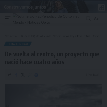
Aa
Font
Resizer
Notimercio - El Periódico de Quito y el Mundo - Noticias Quito
>
Blog
>
Tema Central
>
De vuelta al centro, un proyecto que nació hace cuatro años
TEMA CENTRAL
De vuelta al centro, un proyecto que
nació hace cuatro años
6 Min Read