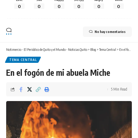
0
0
0
0
0
0
No hay comentarios
Notimercio - El Periódico de Quito y el Mundo - Noticias Quito
>
Blog
>
Tema Central
>
En el fogón de mi abuela Miche
TEMA CENTRAL
En el fogón de mi abuela Miche
5 Min Read