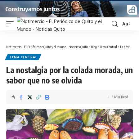
Aa
Font
Resizer
Notimercio - El Periódico de Quito y el Mundo - Noticias Quito
>
Blog
>
Tema Central
>
La nostalgia por la colada morada, un sabor que no se olvida
TEMA CENTRAL
La nostalgia por la colada morada, un
sabor que no se olvida
5 Min Read