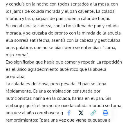
y concluía en la noche con todos sentados a la mesa, con
los jarros de colada morada y el pan caliente. La colada
morada y las guaguas de pan saben a calor de hogar.
Si uno alzaba la cabeza, con la boca llena de pan y colada
morada, y se cruzaba de pronto con la mirada de la abuela,
ella sonreía satisfecha, asentía con la cabeza y gesticulaba
unas palabras que no se oían, pero se entendían: “coma,
mijo, coma”.
Eso significaba que había que comer y repetir. La repetición
es el único agradecimiento auténtico que la abuela
aceptaba.
La colada es deliciosa, pero pesada. El pan se llena
rápidamente. Es una combinación censurada por
nutricionistas: harina en la colada, harina en el pan. Sin
embargo, quizá el hecho de que la colada morada se toma
una vez al año contribuye a que se consuma sin
remordimientos: “para una vez que viene el guagua a
vernos, déjale comer lo que quiera” diría mi abuela si mi