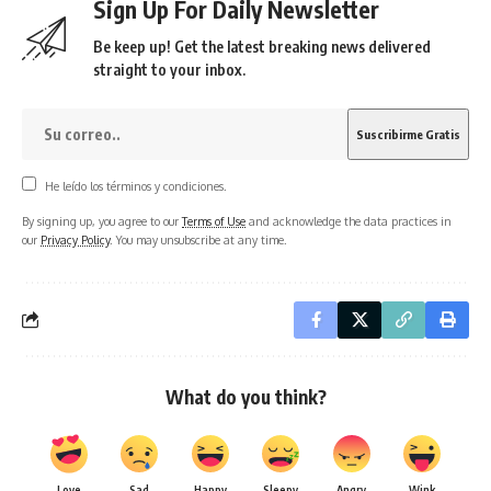
Sign Up For Daily Newsletter
Be keep up! Get the latest breaking news delivered
straight to your inbox.
He leído los términos y condiciones.
By signing up, you agree to our
Terms of Use
and acknowledge the data practices in
our
Privacy Policy
. You may unsubscribe at any time.
What do you think?
Love
Sad
Happy
Sleepy
Angry
Wink