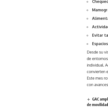
Chequeo
Mamogra
Alimenta
Activida
Evitar t
Espacios
Desde su vis
de entornos 
individual. 
convierten e
Este mes ros
con avances
GAC ampl
de movilidad