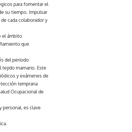
égicos para fomentar el
 de su tiempo. Impulsar
a de cada colaborador y
e el ámbito
añamiento que
és del periodo
l tejido mamario. Este
riódicos y exámenes de
detección temprana
 Salud Ocupacional de
 personal, es clave
ica.