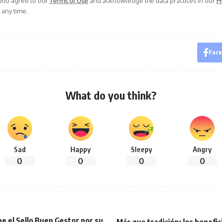
 you agree to our
Terms of Use
and acknowledge the data practices in our
Pr
 any time.
Fac
What do you think?
Sad
Happy
Sleepy
Angry
0
0
0
0
e el Sello Buen Gestor por su