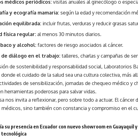
s médicos periódicos:
visitas anuales al ginecólogo o especia
fía y ecografía mamaria:
según la edad y recomendación mé
ción equilibrada:
incluir frutas, verduras y reducir grasas satu
d física regular:
al menos 30 minutos diarios.
abaco y alcohol:
factores de riesgo asociados al cáncer.
 de diálogo en el trabajo:
talleres, charlas y campañas de sen
ión de sostenibilidad y responsabilidad social, Laboratorios B
donde el cuidado de la salud sea una cultura colectiva, más all
Actividades de sensibilización, jornadas de chequeo médico y c
n herramientas poderosas para salvar vidas.
a nos invita a reflexionar, pero sobre todo a actuar. El cánc
 médicos, sino también con constancia y compromiso en el cui
ía su presencia en Ecuador con nuevo showroom en Guayaquil y
 tecnológica