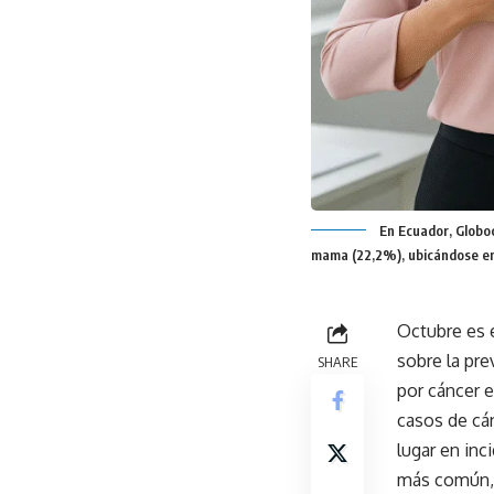
En Ecuador, Globoc
mama (22,2%), ubicándose en 
Octubre es e
sobre la pre
SHARE
por cáncer 
casos de cá
lugar en inc
más común, s