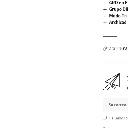
GRD en Ec
Grupo DIF
Modo Tri:
Archicad 
TAGGED:
Cá
He leído lo