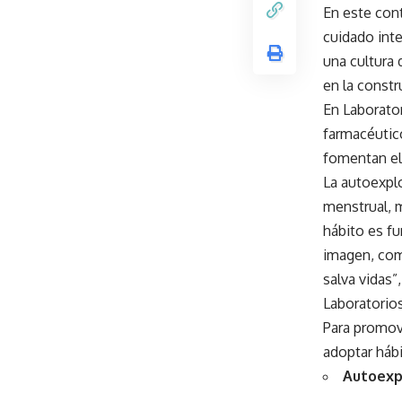
En este cont
cuidado inte
una cultura 
en la const
En Laborator
farmacéutic
fomentan el
La autoexpl
menstrual, 
hábito es f
imagen, com
salva vidas”
Laboratorio
Para promove
adoptar hábi
Autoexp