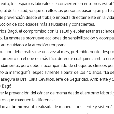
exto, los espacios laborales se convierten en entornos estrat
gral de la salud, ya que en ellos las personas pasan gran parte
de prevención desde el trabajo impacta directamente en la vid
rucción de sociedades más saludables y conscientes.
ios Bagó, el compromiso con la salud y el bienestar trasciend
o. La empresa promueve acciones de sensibilización y acomp
 autocuidado y la atención temprana.
oración debe realizarse una vez al mes, preferiblemente despu
momento en el que es más fácil detectar cualquier cambio en e
undamental, pero debe ir acompañado de chequeos clínicos pe
o la mamografía, especialmente a partir de los 40 años. “La 
, asegura la Dra. Carla Cevallos, Jefe de Seguridad, Ambiente y
s Bagó.
r la prevención del cáncer de mama desde el entorno laboral y
tos que marquen la diferencia:
loración mensual:
realizarla de manera consciente y sistemát