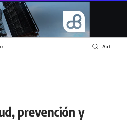
Aa
Font
Resizer
ud, prevención y