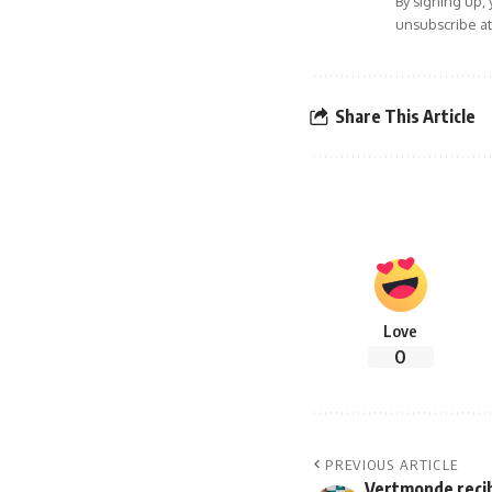
By signing up,
unsubscribe at
Share This Article
Love
0
PREVIOUS ARTICLE
Vertmonde recib