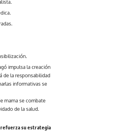
lista.
dica.
radas.
sibilización.
agó impulsa la creación
á de la responsabilidad
harlas informativas se
er de mama se combate
dado de la salud.
 refuerza su estrategia