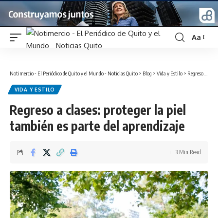
Aa
Font
Resizer
Notimercio - El Periódico de Quito y el Mundo - Noticias Quito
>
Blog
>
Vida y Estilo
>
Regreso a clases: proteger la piel también es parte del aprendizaje
VIDA Y ESTILO
Regreso a clases: proteger la piel
también es parte del aprendizaje
3 Min Read