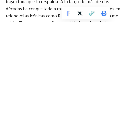
trayectoria que lo respalda. A lo largo de más de dos
décadas ha conquistado a millones con interpretaciones en
telenovelas icónicas como Rubí, Teresa, Lo que la vida me
robó y Tres veces Ana. Su versatilidad y carisma lo han
convertido en uno de los galanes más recordados de la
pantalla, alguien que conecta con el público hispano dentro
y fuera de su país natal.
Erika Vélez, de igual manera, le comentó a Notimercio lo
significativo que es para ella su rol como embajadora de
L’Bel durante tres años. “Ha sido una experiencia muy
bonita porque me ha permitido estar cerca de las
consultoras. Así como hay eventos para un público más
reducido, también existen encuentros con ellas que son
maravillosos. Me siento acogida”, dijo con emoción. Vélez
remarcó que L’Bel trabaja con los perfumistas más
reconocidos del mundo y que su línea de skincare está en
otro nivel.
La celebración estuvo marcada por un ambiente inspirador.