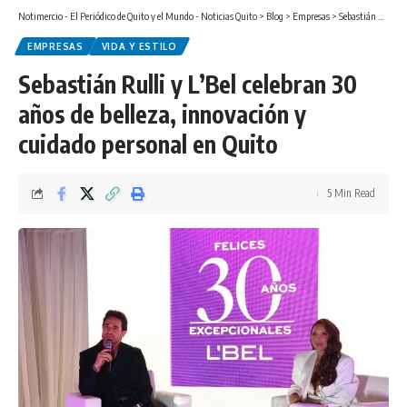
Notimercio - El Periódico de Quito y el Mundo - Noticias Quito
>
Blog
>
Empresas
>
Sebastián Rulli y L’Bel celebran 30 años de belleza, innovación y cuidado personal en Quito
EMPRESAS
VIDA Y ESTILO
Sebastián Rulli y L’Bel celebran 30
años de belleza, innovación y
cuidado personal en Quito
5 Min Read