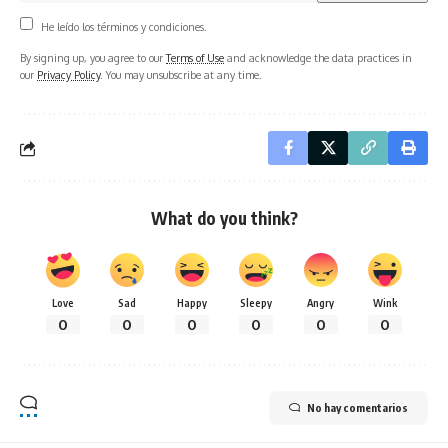
He leído los términos y condiciones.
By signing up, you agree to our
Terms of Use
and acknowledge the data practices in
our
Privacy Policy
. You may unsubscribe at any time.
What do you think?
Love
Sad
Happy
Sleepy
Angry
Wink
0
0
0
0
0
0
No hay comentarios