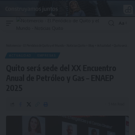
Aa
Font
Resizer
Notimercio - El Periódico de Quito y el Mundo - Noticias Quito
>
Blog
>
Actualidad
>
Quito será sede del XX Encuentro Anual de Petróleo y Gas – ENAEP 2025
ACTUALIDAD
EMPRESAS
Quito será sede del XX Encuentro
Anual de Petróleo y Gas – ENAEP
2025
5 Min Read