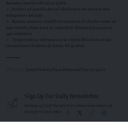
durante reunión oficial en Quito
Aceite La Favorita de La Fabril entre las marcas más
influyentes del país
Nuevos avances científicos impulsan al chocho como un
ingrediente clave para la seguridad alimentaria y para la
agroindustria
Temperaturas extremas en la región litoral alcanzan
sensaciones térmicas de hasta 40 grados
TAGGED:
Daniel Noboa
Plaza Memorial San Gregorio
Sign Up For Daily Newsletter
Be keep up! Get the latest breaking news delivered
straight to your inbox.