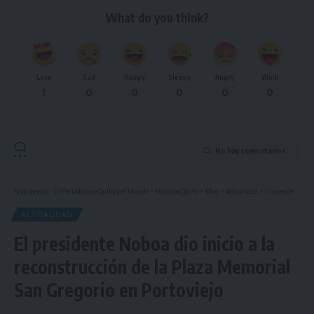
What do you think?
Love
Sad
Happy
Sleepy
Angry
Wink
1
0
0
0
0
0
No hay comentarios
Notimercio - El Periódico de Quito y el Mundo - Noticias Quito
>
Blog
>
Actualidad
>
El presidente Noboa dio inicio a la reconstrucción de la Plaza Memorial San Gregorio en Portoviejo
ACTUALIDAD
El presidente Noboa dio inicio a la
reconstrucción de la Plaza Memorial
San Gregorio en Portoviejo