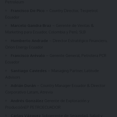
Petroleum
Francisco Do Pico
– Country Director, Tecpetrol
Ecuador
Marcelo Gandra Braz
– Gerente de Ventas &
Marketing para Ecuador, Colombia y Perú, SLB
Humberto Andrade
– Director Estratégico Financiero,
Orion Energy Ecuador
Francisco Arévalo
– Gerente General, Petrolera PCR
Ecuador
Santiago Caviedes
– Managing Partner, Latitude
Advisors
Adrián Durán
– Country Manager Ecuador & Director
Corporativo Latam, Atrevia
Andrés González
Gerente de Exploración y
ProducciónEP PETROECUADOR
Carlos Vázquez
Subgerente de Seguridad, Salud y