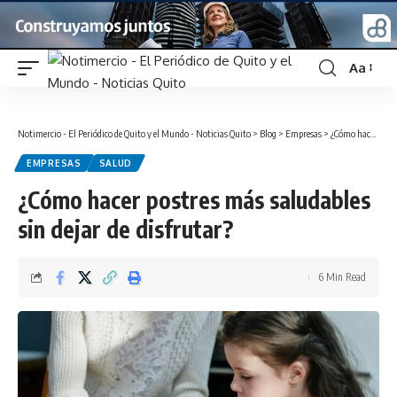
Aa
Font
Resizer
Notimercio - El Periódico de Quito y el Mundo - Noticias Quito
>
Blog
>
Empresas
>
¿Cómo hacer postres más saludables sin dejar de disfrutar?
EMPRESAS
SALUD
¿Cómo hacer postres más saludables
sin dejar de disfrutar?
6 Min Read