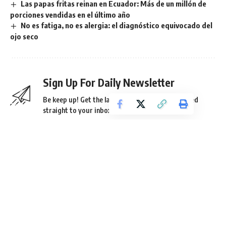
Las papas fritas reinan en Ecuador: Más de un millón de
porciones vendidas en el último año
No es fatiga, no es alergia: el diagnóstico equivocado del
ojo seco
Sign Up For Daily Newsletter
Be keep up! Get the latest breaking news delivered
straight to your inbox.
He leído los términos y condiciones.
By signing up, you agree to our
Terms of Use
and acknowledge the data practices in
our
Privacy Policy
. You may unsubscribe at any time.