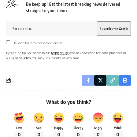
Be keep up! Get the latest breaking news delivered
straight to your inbox.
He leído los términos y condiciones.
By signing up, you agree to our
Terms of Use
and acknowledge the data practices in
our
Privacy Policy
. You may unsubscribe at any time.
What do you think?
Love
Sad
Happy
Sleepy
Angry
Wink
0
0
0
0
0
0