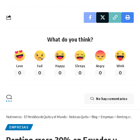
What do you think?
Love
Sad
Happy
Sleepy
Angry
Wink
0
0
0
0
0
0
No hay comentarios
Notimercio - El Periódico de Quito y el Mundo - Noticias Quito
>
Blog
>
Empresas
>
Renting crece 30% en Ecuador y dinamiza el acceso a activos estratégicos para empresas
EMPRESAS