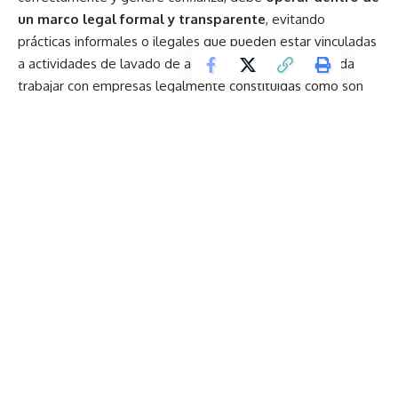
un marco legal formal y transparente
, evitando
prácticas informales o ilegales que pueden estar vinculadas
a actividades de lavado de activos; por ello recomienda
trabajar con empresas legalmente constituidas como son
las que conforman CorpoRent
“El renting debe gestionarse exclusivamente con empresas
legalmente constituidas, que garanticen respaldo,
cumplimiento normativo y servicios integrales”,
subraya
Peña.
El gremio trabaja activamente en la promoción de buenas
prácticas y educación sobre este modelo, tanto en medios
de comunicación como en gremios productivos,
universidades y organismos públicos.
¿Cómo encontrar el equilibrio perfecto entre disfrutar y
cuidarse?
Produbanco es reconocido por segundo año consecutivo
como el mejor banco en experiencia del cliente