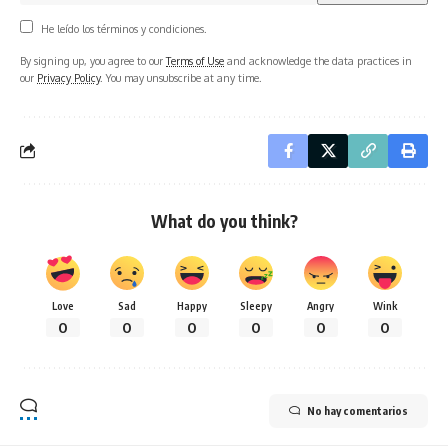
He leído los términos y condiciones.
By signing up, you agree to our
Terms of Use
and acknowledge the data practices in
our
Privacy Policy
. You may unsubscribe at any time.
What do you think?
Love
Sad
Happy
Sleepy
Angry
Wink
0
0
0
0
0
0
No hay comentarios