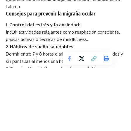
Lalama.
Consejos para prevenir la migraña ocular
1. Control del estrés y la ansiedad:
Incluir actividades relajantes como respiración consciente,
pausas activas o técnicas de mindfulness.
2. Hábitos de sueño saludables:
Dormir entre 7 y 8 horas diarias, en ambientes adecuados y
sin pantallas al menos una hora antes de acostarse.
3. Regulación del tiempo frente a pantallas:
Aplicar la regla 20-20-20: cada 20 minutos, mirar un objeto a
20 pies (6 metros) de distancia por 20 segundos.
4. Alimentación balanceada:
Evitar excesos de cafeína, embutidos, azúcares refinados y
alimentos con glutamato monosódico.
5. Hidratación y actividad física moderada:
Ambos factores contribuyen a regular el sistema nervioso y
mejorar la oxigenación cerebral.