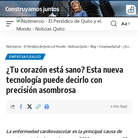
Aa
Font
Resizer
Notimercio - El Periódico de Quito y el Mundo - Noticias Quito
>
Blog
>
Empresas|Salud
>
¿Tu corazón está sano? Esta nueva tecnología puede decirlo con precisión asombrosa
EMPRESAS|SALUD
¿Tu corazón está sano? Esta nueva
tecnología puede decirlo con
precisión asombrosa
4 Min Read
La enfermedad cardiovascular es la principal causa de