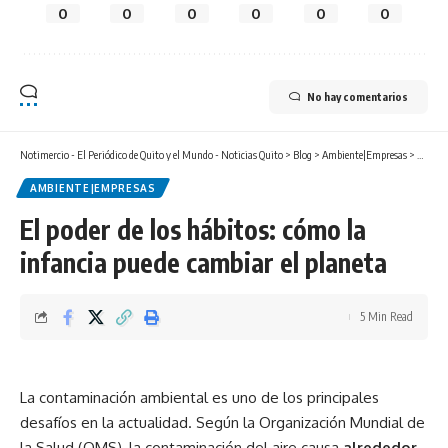
0
0
0
0
0
0
No hay comentarios
Notimercio - El Periódico de Quito y el Mundo - Noticias Quito
>
Blog
>
Ambiente|Empresas
>
El pode
AMBIENTE|EMPRESAS
El poder de los hábitos: cómo la
infancia puede cambiar el planeta
5 Min Read
La contaminación ambiental es uno de los principales
desafíos en la actualidad. Según la Organización Mundial de
la Salud (OMS), la contaminación del aire causa
alrededor