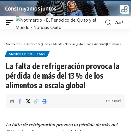
Aa
Font
Resizer
Notimercio - El Periódico de Quito y el Mundo - Noticias Quito
>
Blog
>
Ambiente|Empresas
>
La falt
AMBIENTE|EMPRESAS
La falta de refrigeración provoca la
pérdida de más del 13 % de los
alimentos a escala global
3 Min Read
La falta de refrigeración provoca la pérdida de más del