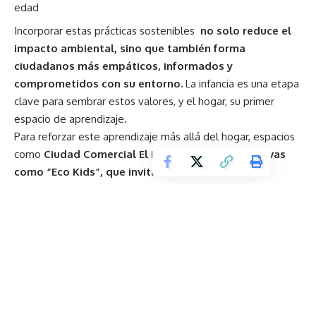
edad
Incorporar estas prácticas sostenibles
no solo reduce el
impacto ambiental, sino que también forma
ciudadanos más empáticos, informados y
comprometidos con su entorno.
La infancia es una etapa
clave para sembrar estos valores, y el hogar, su primer
espacio de aprendizaje.
Para reforzar este aprendizaje más allá del hogar, espacios
como
Ciudad Comercial El Recreo ofrecen iniciativas
como “Eco Kids”, que invitan a las nuevas
generaciones a seguir desarrollando hábitos
sostenibles desde la creatividad y la acción concreta,
realizando actividades educativas manuales donde
aprenderán a crear arte con materiales reciclados.
De este modo, educar en sostenibilidad desde los primeros
años es clave para formar una ciudadanía consciente y
comprometida con el planeta. Con pequeñas acciones
cotidianas y el impulso de espacios que promueven el