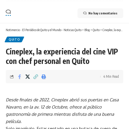
No hay comentarios
Notimercio - El Periódico de Quito y el Mundo - Noticias Quito
>
Blog
>
Quito
>
Cineplex, la experiencia del cine VIP con chef personal en Quito
QUITO
Cineplex, la experiencia del cine VIP
con chef personal en Quito
4 Min Read
Desde finales de 2022, Cineplex abrió sus puertas en Casa
Navarro, en la av. 12 de Octubre, ofrece al público
gastronomía de primera mientras disfruta de una buena
película.
Solo imagínalo. Estar sentado en una butaca de cuero de