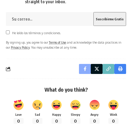
straight to your inbox.
He leído los términos y condiciones.
By signing up, you agree to our
Terms of Use
and acknowledge the data practices in
our
Privacy Policy
. You may unsubscribe at any time.
What do you think?
Love
Sad
Happy
Sleepy
Angry
Wink
0
0
0
0
0
0