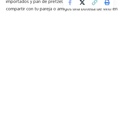
importados y pan de pretzel o papa. Además puedes
compartir con tu pareja o amigos una botella de vino en
USD 15.
Para Wendy e Iván la pandemia cambió la dinámica de las
personas, pues cada vez buscan menos aglomeraciones y
más comodidad. En el encierro muchas familias convirtieron
sus salas en cines y se volvieron expertos en hacer canguil.
En el Cineplex te sientes en casa, consentido, relajado,
seguro, entretenido y, sobre todo, mimado.
Precios de las entradas
Lunes a miércoles:
USD 7
Jueves a domingo:
USD 8
¡Pilas con ese botón! Nueva disposición en las puertas del
Metro de Quito
La difícil tarea de emprender en el Ecuador
Copa Cervecera Mitad del Mundo 2025 regresa a Quito