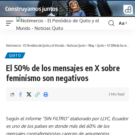
Aa
Font
Resizer
Notimercio - El Periódico de Quito y el Mundo - Noticias Quito
>
Blog
>
Quito
>
El 50% de los mensajes en X sobre feminismo son negativos
QUITO
El 50% de los mensajes en X sobre
feminismo son negativos
3 Min Read
S
egún el informe “SIN FILTRO” elaborado por LLYC, Ecuador
es uno de los países en donde más del 60% de los
mensajes contrafeministas carecen de argumentos