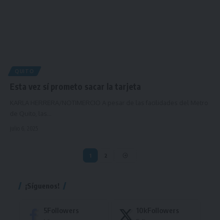
QUITO
Esta vez sí prometo sacar la tarjeta
KARLA HERRERA/NOTIMERCIO A pesar de las facilidades del Metro
de Quito, las…
julio 6, 2025
1
2
¡Síguenos!
5
Followers
10k
Followers