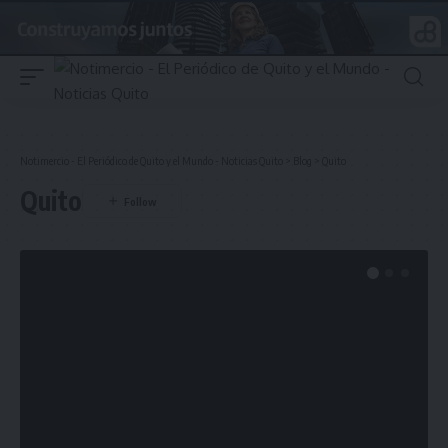
Notimercio - El Periódico de Quito y el Mundo - Noticias Quito
>
Blog
>
Quito
Quito