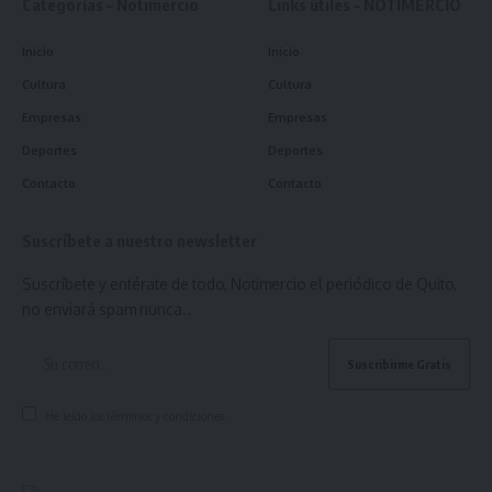
Categorías – Notimercio
Links útiles – NOTIMERCIO
Inicio
Inicio
Cultura
Cultura
Empresas
Empresas
Deportes
Deportes
Contacto
Contacto
Suscríbete a nuestro newsletter
Suscríbete y entérate de todo, Notimercio el periódico de Quito,
no enviará spam nunca..
He leído los términos y condiciones.