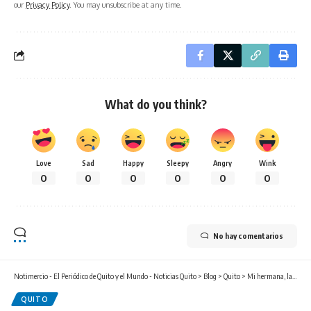
our
Privacy Policy
. You may unsubscribe at any time.
What do you think?
Love
Sad
Happy
Sleepy
Angry
Wink
0
0
0
0
0
0
No hay comentarios
Notimercio - El Periódico de Quito y el Mundo - Noticias Quito
>
Blog
>
Quito
>
Mi hermana, la teacher que forma ciudadanos del mundo
QUITO