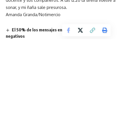
docente y sus compañeros. A las 12:20 la sirena vuelve a
sonar, y mi ñaña sale presurosa.
Amanda Granda/Notimercio
El 50% de los mensajes en X sobre feminismo son
negativos
Cineplex, la experiencia del cine VIP con chef personal en
Quito
¡Aprender a ahorrar y ganar desde niños con Mutualista
Pichincha!
En tren por las entrañas de la ciudad
Aprender jugando: el valor del juego y la recreación en el
desarrollo infantil durante las vacaciones
Sign Up For Daily Newsletter
Be keep up! Get the latest breaking news delivered
straight to your inbox.