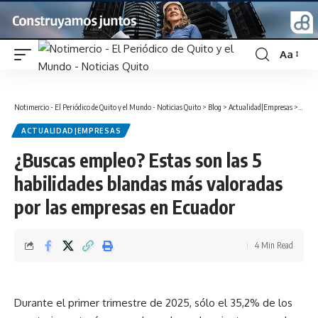
Aa
Font
Resizer
Notimercio - El Periódico de Quito y el Mundo - Noticias Quito
>
Blog
>
Actualidad|Empresas
>
¿Busca
ACTUALIDAD|EMPRESAS
¿Buscas empleo? Estas son las 5
habilidades blandas más valoradas
por las empresas en Ecuador
4 Min Read
Durante el primer trimestre de 2025, sólo el 35,2% de los