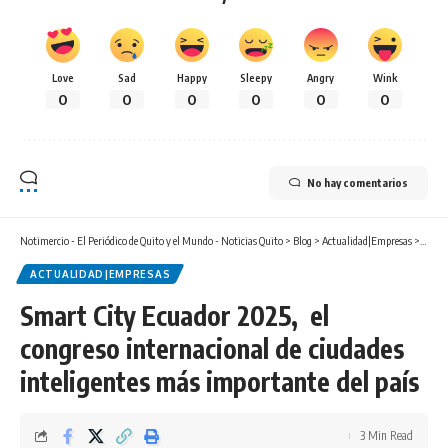
Love
Sad
Happy
Sleepy
Angry
Wink
0
0
0
0
0
0
No hay comentarios
Notimercio - El Periódico de Quito y el Mundo - Noticias Quito
>
Blog
>
Actualidad|Empresas
>
Smart 
ACTUALIDAD|EMPRESAS
Smart City Ecuador 2025, el
congreso internacional de ciudades
inteligentes más importante del país
3 Min Read