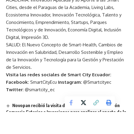
Cities, desde el Paraguas de la Academia, Living Labs,
Ecosistema Innovador, Innovación Tecnológica, Talento y
Conocimiento, Emprendimiento, Startups, Parques
Tecnológicos y de Innovación, Economía Digital, Inclusión
Digital, Impresión 3D.
SALUD: El Nuevo Concepto de Smart-Health, Cambios de
Innovación en Salubridad, Desarrollo Sostenible y Empleo
de la Innovación y Tecnología para la Gestión y Prestación
de Servicios.
Visita las redes sociales de Smart City Ecuador:
Facebook:
SmartCityEcu
Instagram:
@Smartcityec
Twitter
:
@smartcity_ec
Novopan recibió la visita del Ministerio de Producción
Comercio Exterior e Inversiones para analizar el aporte de la
industria maderera al desarrollo exportador del Ecuador
Cómo adaptar el mantenimiento de camiones según el
tipo de operación y evitar fallas en momentos críticos