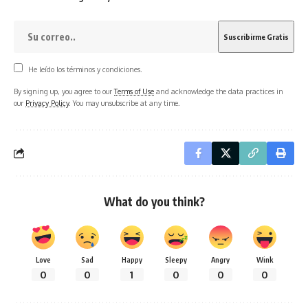
He leído los términos y condiciones.
By signing up, you agree to our
Terms of Use
and acknowledge the data practices in
our
Privacy Policy
. You may unsubscribe at any time.
What do you think?
Love
Sad
Happy
Sleepy
Angry
Wink
0
0
1
0
0
0