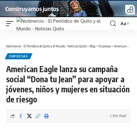
Aa
Font
Resizer
Notimercio - El Periódico de Quito y el Mundo - Noticias Quito
>
Blog
>
Empresas
>
American Eagle lanza su campaña social “Dona tu Jean” para apoyar a jóvenes, niños y mujeres en situación de riesgo
EMPRESAS
American Eagle lanza su campaña
social “Dona tu Jean” para apoyar a
jóvenes, niños y mujeres en situación
de riesgo
2 Min Read