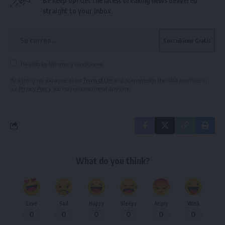
Be keep up! Get the latest breaking news delivered
straight to your inbox.
He leído los términos y condiciones.
By signing up, you agree to our
Terms of Use
and acknowledge the data practices in
our
Privacy Policy
. You may unsubscribe at any time.
What do you think?
Love
Sad
Happy
Sleepy
Angry
Wink
0
0
0
0
0
0