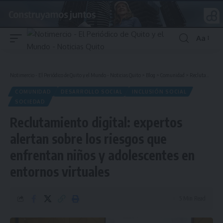
Aa
Font
Resizer
Notimercio - El Periódico de Quito y el Mundo - Noticias Quito
>
Blog
>
Comunidad
>
Reclutamiento digital: expertos alertan sobre los riesgos que enfrentan niños y adolescentes en entornos virtuales
COMUNIDAD
DESARROLLO SOCIAL
INCLUSIÓN SOCIAL
SOCIEDAD
Reclutamiento digital: expertos
alertan sobre los riesgos que
enfrentan niños y adolescentes en
entornos virtuales
5 Min Read