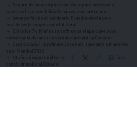
Seguro de vida corporativo: clave para proteger el
talento y la sostenibilidad empresarial en Ecuador
Isuzu participa en seminario Ecuador–Japón para
fortalecer la cooperación bilateral
Entre los 7 y 10 años se define una etapa clave para
enfrentar la desnutrición crónica infantil en Ecuador
Casa Ecuador: la primera Casa País Itinerante e Inmersiva
en el Mundial 2026
10 años después del terremoto: el verdadero desafío es
construir mejor el Ecuador
TAGGED:
Agencias
Banco Internacional
Comunidades
Ecuador
EXcelencia
Social
Sign Up For Daily Newsletter
Be keep up! Get the latest breaking news delivered