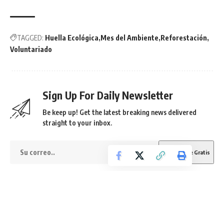
TAGGED:
Huella Ecológica
Mes del Ambiente
Reforestación
Voluntariado
Sign Up For Daily Newsletter
Be keep up! Get the latest breaking news delivered
straight to your inbox.
He leído los términos y condiciones.
By signing up, you agree to our
Terms of Use
and acknowledge the data practices in
our
Privacy Policy
. You may unsubscribe at any time.