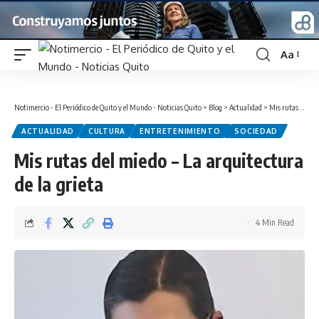
Aa
Font
Resizer
Notimercio - El Periódico de Quito y el Mundo - Noticias Quito
>
Blog
>
Actualidad
>
Mis rutas del miedo – La arquitectura de la grieta
ACTUALIDAD
CULTURA
ENTRETENIMIENTO
SOCIEDAD
Mis rutas del miedo – La arquitectura
de la grieta
4 Min Read