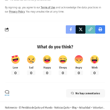
By signing up, you agree to our
Terms of Use
and acknowledge the data practices in
our
Privacy Policy
. You may unsubscribe at any time.
What do you think?
Love
Sad
Happy
Sleepy
Angry
Wink
0
0
0
0
0
0
No hay comentarios
Notimercio - El Periódico de Quito y el Mundo - Noticias Quito
>
Blog
>
Actualidad
>
Voluntarios del Grupo DIFARE se movilizan por el cuidado ambiental