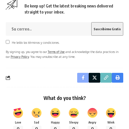
Be keep up! Get the latest breaking news delivered
straight to your inbox.
He leído los términos y condiciones.
By signing up, you agree to our
Terms of Use
and acknowledge the data practices in
our
Privacy Policy
. You may unsubscribe at any time.
What do you think?
Love
Sad
Happy
Sleepy
Angry
Wink
0
0
0
0
0
0