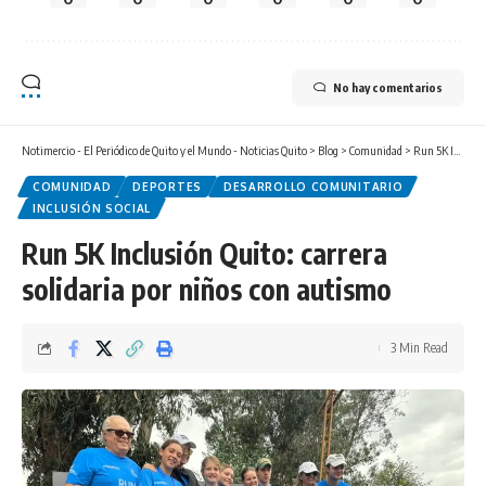
No hay comentarios
Notimercio - El Periódico de Quito y el Mundo - Noticias Quito
>
Blog
>
Comunidad
>
Run 5K Inclusión Quito: carrera solidaria por niños con autismo
COMUNIDAD
DEPORTES
DESARROLLO COMUNITARIO
INCLUSIÓN SOCIAL
Run 5K Inclusión Quito: carrera
solidaria por niños con autismo
3 Min Read