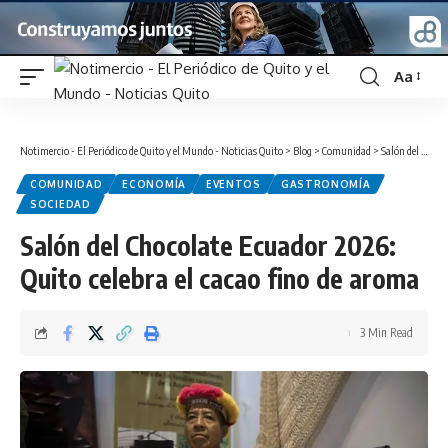
Aa
Font
Resizer
Notimercio - El Periódico de Quito y el Mundo - Noticias Quito
>
Blog
>
Comunidad
>
Salón del Chocolate Ecuador 2026: Quito celebra el cacao fino de aroma
COMUNIDAD
ECONOMÍA
EVENTOS
GASTRONOMÍA
SOCIEDAD
Salón del Chocolate Ecuador 2026:
Quito celebra el cacao fino de aroma
3 Min Read