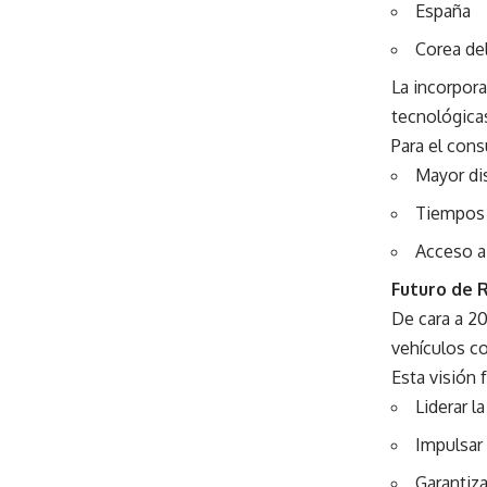
España
Corea de
La incorpor
tecnológica
Para el cons
Mayor di
Tiempos 
Acceso a
Futuro de 
De cara a 2
vehículos co
Esta visión 
Liderar l
Impulsar
Garantiza