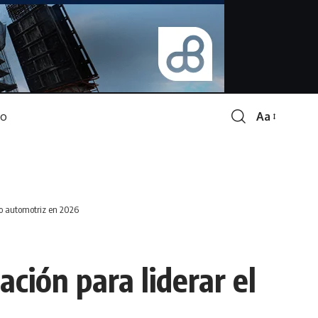
Aa
Font
Resizer
do automotriz en 2026
ción para liderar el