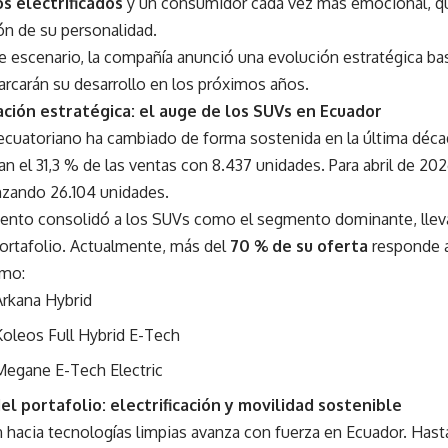
s electrificados
y un consumidor cada vez más emocional, q
ón de su personalidad.
e escenario, la compañía anunció una evolución estratégica ba
arcarán su desarrollo en los próximos años.
ción estratégica: el auge de los SUVs en Ecuador
ecuatoriano ha cambiado de forma sostenida en la última déca
n el 31,3 % de las ventas con 8.437 unidades. Para abril de 2026
anzando 26.104 unidades.
iento consolidó a los SUVs como el segmento dominante, llev
portafolio. Actualmente, más del
70 % de su oferta
responde a
mo:
Arkana Hybrid
Koleos Full Hybrid E-Tech
Megane E-Tech Electric
el portafolio: electrificación y movilidad sostenible
n hacia tecnologías limpias avanza con fuerza en Ecuador. Hasta