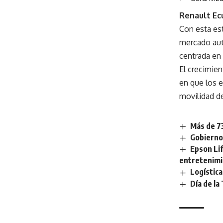
Renault Ec
Con esta est
mercado aut
centrada en 
El crecimien
en que los 
movilidad de
Más de 7
Gobierno 
Epson Li
entretenimi
Logística
Día de la