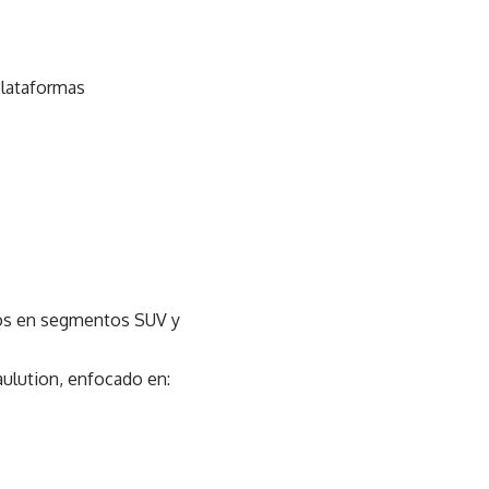
plataformas
.
los en segmentos SUV y
aulution, enfocado en: