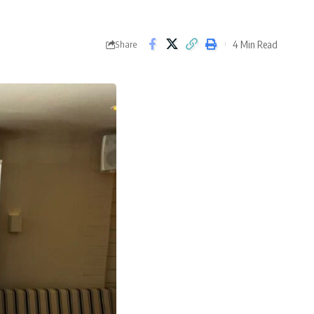
4 Min Read
Share