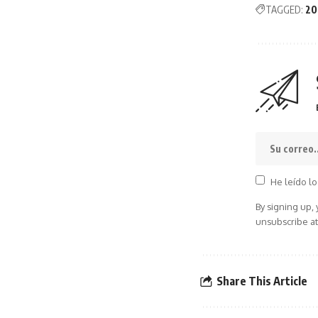
TAGGED:
20
He leído lo
By signing up,
unsubscribe at
Share This Article