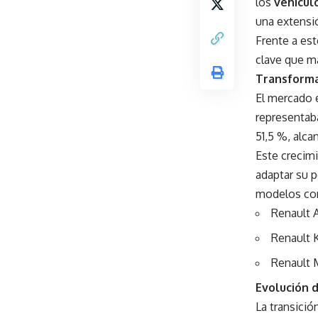
los
vehículo
una extensi
Frente a est
clave que m
Transforma
El mercado 
representaba
51,5 %, alc
Este crecim
adaptar su 
modelos co
Renault 
Renault 
Renault 
Evolución d
La transició