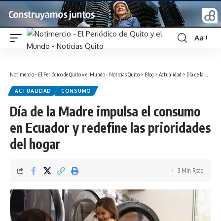
Aa
Font
Resizer
Notimercio - El Periódico de Quito y el Mundo - Noticias Quito
>
Blog
>
Actualidad
>
Día de la Madre impulsa el consumo en Ecuador y redefine las prioridades del hogar
ACTUALIDAD
CONSUMO
Día de la Madre impulsa el consumo
en Ecuador y redefine las prioridades
del hogar
3 Min Read