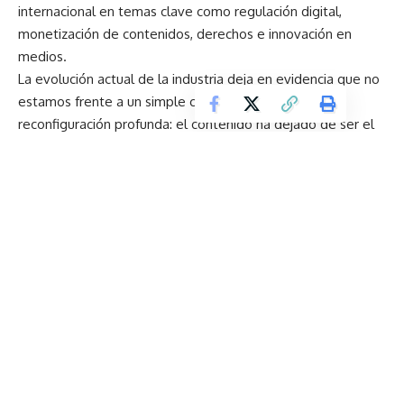
internacional en temas clave como regulación digital,
monetización de contenidos, derechos e innovación en
medios.
La evolución actual de la industria deja en evidencia que no
estamos frente a un simple cambio, sino ante una
reconfiguración profunda: el contenido ha dejado de ser el
eje central y ha dado paso a ecosistemas donde convergen
tecnología, datos y experiencias en tiempo real. En este
contexto, la inteligencia artificial acelera los procesos, pero
el verdadero diferencial no está en la herramienta, sino en
la capacidad de generar conexión con significado. En una
era donde la atención es el recurso más escaso, liderar
implica no solo entender la tecnología, sino tener la visión
para aplicarla con propósito y construir relevancia en medio
de la transformación digital.
La participación de empresas líderes como Google,
Amazon, Sony y Adobe refuerza la relevancia de este
encuentro como un punto de convergencia donde el futuro