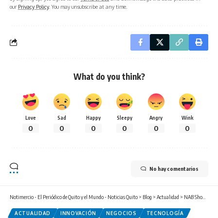
our
Privacy Policy
. You may unsubscribe at any time.
What do you think?
Love
Sad
Happy
Sleepy
Angry
Wink
0
0
0
0
0
0
No hay comentarios
Notimercio - El Periódico de Quito y el Mundo - Noticias Quito
>
Blog
>
Actualidad
>
NAB Show 2026: Ecuador presente en el escenario donde se define la industria global
ACTUALIDAD
INNOVACIÓN
NEGOCIOS
TECNOLOGÍA