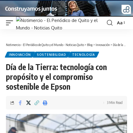
Aa
Font
Resizer
Notimercio - El Periódico de Quito y el Mundo - Noticias Quito
>
Blog
>
Innovación
>
Día de la Tierra: tecnología con propósito y el compromiso sostenible de Epson
INNOVACIÓN
SOSTENIBILIDAD
TECNOLOGÍA
Día de la Tierra: tecnología con
propósito y el compromiso
sostenible de Epson
3 Min Read