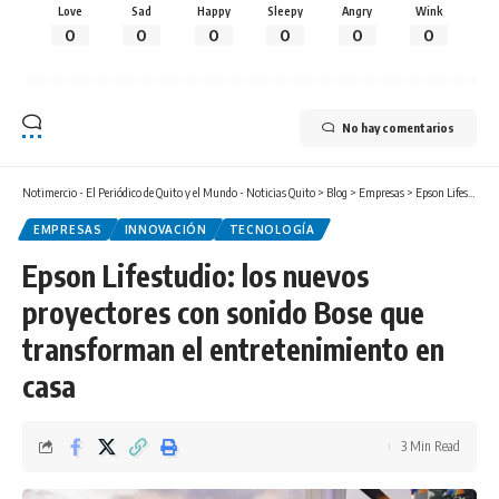
Love
Sad
Happy
Sleepy
Angry
Wink
0
0
0
0
0
0
No hay comentarios
Notimercio - El Periódico de Quito y el Mundo - Noticias Quito
>
Blog
>
Empresas
>
Epson Lifestudio: los nuevos proyectores con sonido Bose que transforman el entretenimiento en casa
EMPRESAS
INNOVACIÓN
TECNOLOGÍA
Epson Lifestudio: los nuevos
proyectores con sonido Bose que
transforman el entretenimiento en
casa
3 Min Read