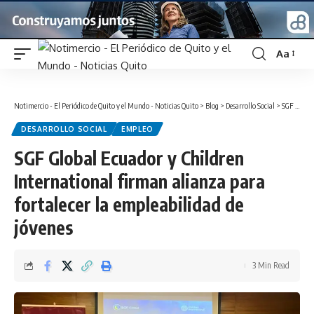
Aa
Font
Resizer
Notimercio - El Periódico de Quito y el Mundo - Noticias Quito
>
Blog
>
Desarrollo Social
>
SGF Global Ecuador y Children International firman alianza para fortalecer la empleabilidad de jóvenes
DESARROLLO SOCIAL
EMPLEO
SGF Global Ecuador y Children
International firman alianza para
fortalecer la empleabilidad de
jóvenes
3 Min Read