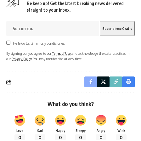
Be keep up! Get the latest breaking news delivered
straight to your inbox.
He leído los términos y condiciones.
By signing up, you agree to our
Terms of Use
and acknowledge the data practices in
our
Privacy Policy
. You may unsubscribe at any time.
What do you think?
Love
Sad
Happy
Sleepy
Angry
Wink
0
0
0
0
0
0