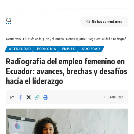
No hay comentarios
Notimercio - El Periódico de Quito y el Mundo - Noticias Quito
>
Blog
>
Actualidad
>
Radiografía del empleo femenino en Ecuador: avances, brechas y desafíos hacia el liderazgo
ACTUALIDAD
ECONOMÍA
EMPLEO
SOCIEDAD
Radiografía del empleo femenino en
Ecuador: avances, brechas y desafíos
hacia el liderazgo
3 Min Read