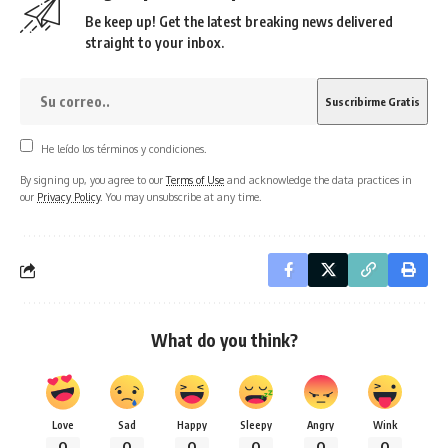
Be keep up! Get the latest breaking news delivered
straight to your inbox.
He leído los términos y condiciones.
By signing up, you agree to our
Terms of Use
and acknowledge the data practices in
our
Privacy Policy
. You may unsubscribe at any time.
What do you think?
Love
Sad
Happy
Sleepy
Angry
Wink
0
0
0
0
0
0