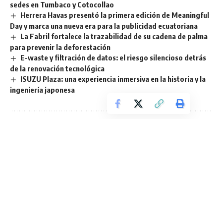
sedes en Tumbaco y Cotocollao
Herrera Havas presentó la primera edición de Meaningful
Day y marca una nueva era para la publicidad ecuatoriana
La Fabril fortalece la trazabilidad de su cadena de palma
para prevenir la deforestación
E-waste y filtración de datos: el riesgo silencioso detrás
de la renovación tecnológica
ISUZU Plaza: una experiencia inmersiva en la historia y la
ingeniería japonesa
Sign Up For Daily Newsletter
Be keep up! Get the latest breaking news delivered
straight to your inbox.
He leído los términos y condiciones.