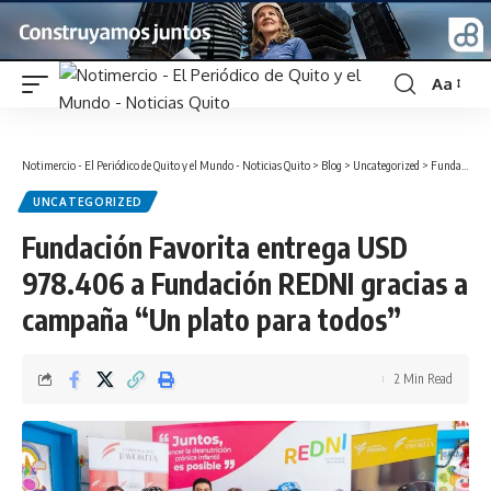
Aa
Font
Resizer
Notimercio - El Periódico de Quito y el Mundo - Noticias Quito
>
Blog
>
Uncategorized
>
Fundación Favorita entrega USD 978.406 a Fundación REDNI gracias a campaña “Un plato para todos”
UNCATEGORIZED
Fundación Favorita entrega USD
978.406 a Fundación REDNI gracias a
campaña “Un plato para todos”
2 Min Read