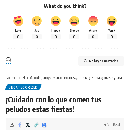
What do you think?
Love
Sad
Happy
Sleepy
Angry
Wink
0
0
0
0
0
0
No hay comentarios
Notimercio - El Periódico de Quito y el Mundo - Noticias Quito
>
Blog
>
Uncategorized
>
¡Cuidado con lo que comen tus peludos estas fiestas!
UNCATEGORIZED
¡Cuidado con lo que comen tus
peludos estas fiestas!
4 Min Read