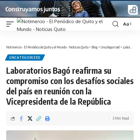
Aa
Font
Resizer
Notimercio - El Periódico de Quito y el Mundo - Noticias Quito
>
Blog
>
Uncategorized
>
Laboratorios Bagó reafirma su compromiso con los desafíos sociales del país en reunión con la Vicepresidenta de la República
UNCATEGORIZED
Laboratorios Bagó reafirma su
compromiso con los desafíos sociales
del país en reunión con la
Vicepresidenta de la República
3 Min Read