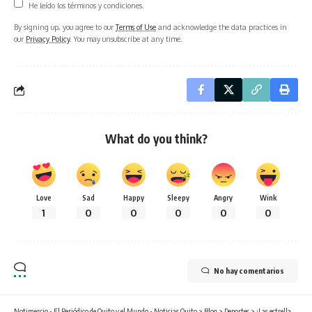
He leído los términos y condiciones.
By signing up, you agree to our
Terms of Use
and acknowledge the data practices in
our
Privacy Policy
. You may unsubscribe at any time.
What do you think?
Love
Sad
Happy
Sleepy
Angry
Wink
1
0
0
0
0
0
No hay comentarios
Notimercio - El Periódico de Quito y el Mundo - Noticias Quito
>
Blog
>
Deportes
>
¡Las estrellas del pádel mundial llegan a Quito! Agustín Tapia y Federico Chingotto se enfrentan en “Ecuador Pádel Stars”