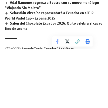
Adal Ramones regresa al teatro con su nuevo monólogo
“Viajando Sin Maleta”
Sebastián Vizcaíno representará a Ecuador en el FIP
World Padel Cup – España 2025
Salón del Chocolate Ecuador 2026: Quito celebra el cacao
fino de aroma
TAGGED:
AgustínTapia
EcuadorPádelStars
FedericoChingotto
PádelMundial
quito
Sign Up For Daily Newsletter
Be keep up! Get the latest breaking news delivered
straight to your inbox.