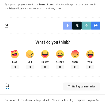
By signing up, you agree to our
Terms of Use
and acknowledge the data practices in
our
Privacy Policy
. You may unsubscribe at any time.
What do you think?
Love
Sad
Happy
Sleepy
Angry
Wink
0
0
0
0
0
0
No hay comentarios
Notimercio - El Periódico de Quito y el Mundo - Noticias Quito
>
Blog
>
Empresas
>
Teojama Comercial consolida su liderazgo nacional y amplía su portafolio con Mercedes-Benz, Smart y Subaru