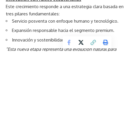
Este crecimiento responde a una estrategia clara basada en
tres pilares fundamentales:
Servicio posventa con enfoque humano y tecnológico.
Expansión responsable hacia el segmento premium.
Innovación y sostenibilidad como ejes de valor.
“Esta nueva etapa representa una evolución natural para
Teojama Comercial. Nuestra historia está marcada por el
servicio, la confianza y la excelencia técnica; hoy sumamos a
ello la representación de tres marcas que comparten nuestra
visión de movilidad avanzada, sostenible y humana. Con
Mercedes-Benz, Smart y Subaru reforzamos nuestro
compromiso de ofrecer una experiencia integral que
combine innovación global con respaldo local”
, señaló
Geovanni Modin, CEO de Teojama Comercial.
La incorporación de estas marcas refuerza la misión de
Teojama Comercial: entregar una movilidad moderna,
segura y de alto rendimiento, con la calidez y confianza que