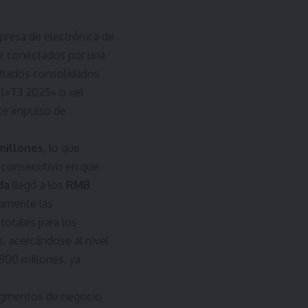
mpresa de electrónica de
te conectados por una
ultados consolidados
 («T3 2025» o «el
rte impulso de
millones
, lo que
e consecutivo en que
da
llegó a los
RMB
vamente las
totales para los
, acercándose al nivel
.800 millones, ya
segmentos de negocio