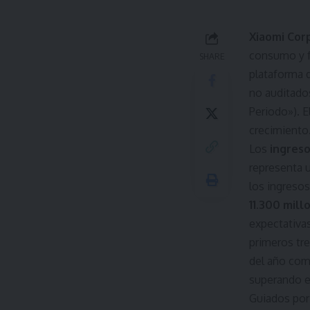
Xiaomi Cor
consumo y f
SHARE
plataforma d
no auditado
Periodo»). E
crecimiento
Los
ingreso
representa 
los ingreso
11.300 mill
expectativa
primeros tr
del año comp
superando el
Guiados por