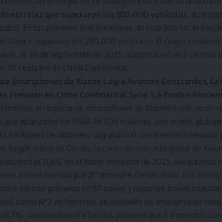
 trimestre, las entregas de EV inteligente de Xiaomi continuar
rimestrales que superaron los 100.000 vehículos
, alcanza
culos. En los primeros tres trimestres de este año, las entreg
 de Xiaomi superaron los 260.000 vehículos. El Grupo continuó
vicio. Al 30 de septiembre de 2025, Xiaomi abrió 402 centros 
en 119 ciudades de China Continental.
 de
Smartphones
de Xiaomi Logra Avances Constantes, la
es Premium
en China Continental Sube 5,6 Puntos Porcen
 trimestre, el negocio de
smartphones
de Xiaomi mantuvo un r
s que alcanzaron los RMB 46.000 millones. Los envíos global
43,3 millones de unidades, logrando un crecimiento interanual 
s. Según datos de Omdia, la cuota de mercado global de Xiaom
s
alcanzó el 13,6% en el tercer trimestre de 2025, asegurando u
meros a nivel mundial por 21° trimestre consecutivo. Los
smart
 entre los tres primeros en 57 países y regiones a nivel mundial
bicó como N°2 en términos de unidades de
smartphones
vendi
 16,7%,
rankeando
entre los dos primeros por 6 trimestres co