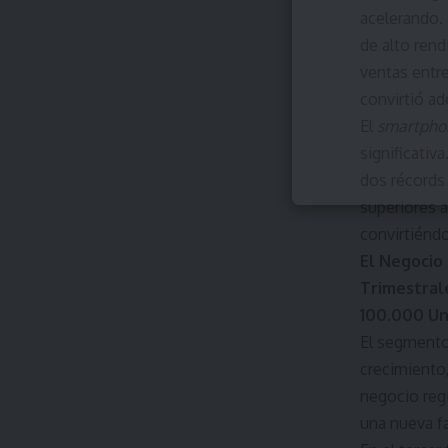
acelerando. 
de alto ren
ventas entr
convirtió a
El
smartpho
significativ
dos récords
superiores 
convirtiéndo
El Negocio 
Trimestral
100.000 Un
El segmento 
crecimiento,
negocio reg
una nueva fa