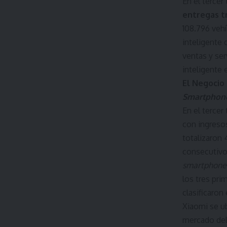
En el tercer
entregas t
108.796 vehí
inteligente
ventas y ser
inteligente 
El Negocio
Smartphon
En el tercer
con ingreso
totalizaron 
consecutivo
smartphone
los tres pri
clasificaron
Xiaomi se u
mercado del