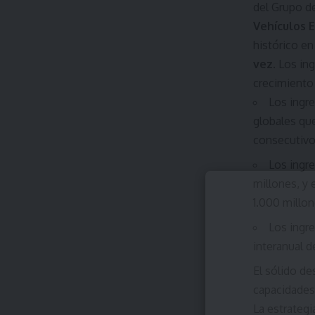
del Grupo de
Vehículos E
histórico en
vez
. Los i
crecimiento 
Los ingr
globales qu
consecutivo
Los ingr
millones, y
1.000 millon
Los ingr
interanual d
El sólido d
capacidades
La estrateg