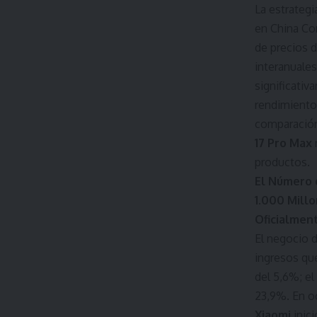
La estrateg
en China Co
de precios 
interanuale
significativ
rendimiento
comparación 
17 Pro Max
productos.
El Número 
1.000 Millo
Oficialmen
El negocio d
ingresos qu
del 5,6%; e
23,9%. En o
Xiaomi
inici