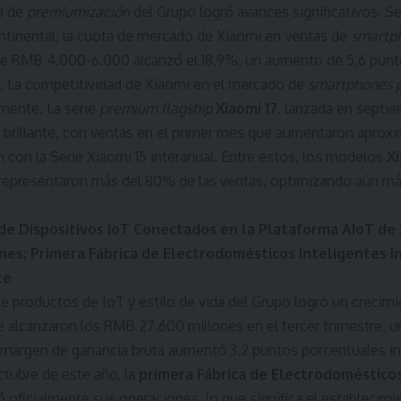
ia de
premiumización
del Grupo logró avances significativos. S
ntinental, la cuota de mercado de Xiaomi en ventas de
smartp
de RMB 4.000-6.000 alcanzó el 18,9%, un aumento de 5,6 punt
s. La competitividad de Xiaomi en el mercado de
smartphones 
amente. La serie
premium flagship
Xiaomi 17
, lanzada en septi
 brillante, con ventas en el primer mes que aumentaron apr
con la Serie Xiaomi 15 interanual. Entre estos, los modelos
Xi
representaron más del 80% de las ventas, optimizando aún más
de Dispositivos IoT Conectados en la Plataforma AIoT de 
nes; Primera Fábrica de Electrodomésticos Inteligentes I
te
e productos de IoT y estilo de vida del Grupo logró un crecim
e alcanzaron los RMB 27.600 millones en el tercer trimestre, 
l margen de ganancia bruta aumentó 3,2 puntos porcentuales int
ctubre de este año, la
primera Fábrica de Electrodomésticos
ó oficialmente sus operaciones, lo que significa el establecimi