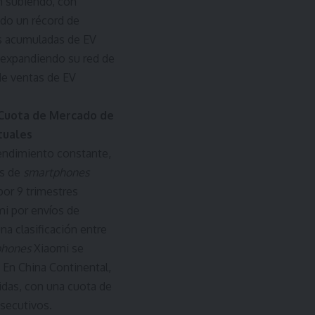
on subiendo, con
ndo un récord de
as acumuladas de EV
 expandiendo su red de
de ventas de EV
 Cuota de Mercado de
tuales
endimiento constante,
es de
smartphones
por 9 trimestres
i por envíos de
na clasificación entre
phones
Xiaomi se
. En China Continental,
das, con una cuota de
nsecutivos.