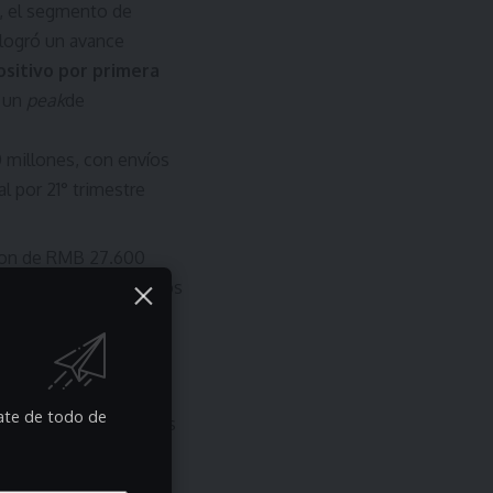
s, el segmento de
logró un avance
ositivo por primera
n un
peak
de
millones, con envíos
l por 21° trimestre
on de RMB 27.600
oT de Xiaomi superó los
, un aumento
rate de todo de
amente las excelentes
oductos se está