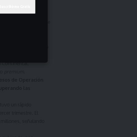
como un «SUV de lujo
mo N°1 en volumen de
utivos. En octubre, se
Continental.
 una atención
17 Pro Max
se aseguró
ales con precios
 Continental,
do
premium
.
resos de Operación
Superando las
ntuvo un rápido
rcer trimestre. El
 millones, señalando