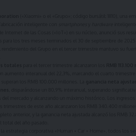
poration
(«Xiaomi» o el «Grupo»; código bursátil: 1810), una e
abricación inteligente con
smartphones
y
hardware
inteligen
e Internet de las Cosas («IoT») en su núcleo, anunció sus res
s para los tres meses terminados el 30 de septiembre de 2025
l rendimiento del Grupo en el tercer trimestre mantuvo su fue
.
s totales
para el tercer trimestre alcanzaron los
RMB 113.100 
un aumento interanual del 22,3%, marcando el cuarto trimestr
s superan los RMB 100.000 millones. La
ganancia neta ajusta
ones
, disparándose un 80,9% interanual, superando significati
s del mercado y alcanzando un máximo histórico. Los ingresos 
es trimestres de este año alcanzaron los RMB 340.400 millones
leto anterior, y la ganancia neta ajustada alcanzó los RMB 32
 total del año pasado.
 la estrategia corporativa «Human × Car × Home», todos los 