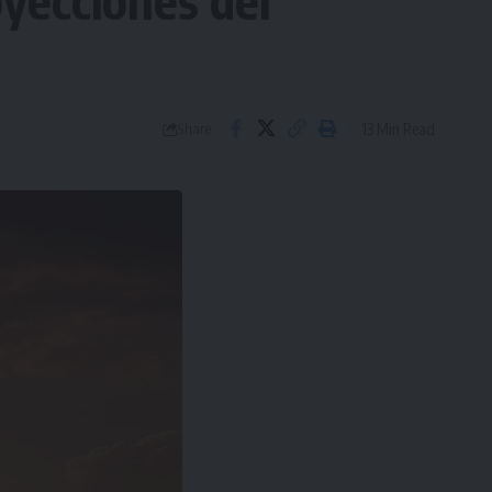
oyecciones del
13 Min Read
Share