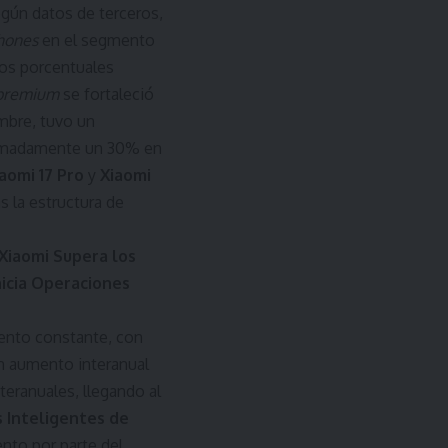
egún datos de terceros,
hones
en el segmento
os porcentuales
premium
se fortaleció
embre, tuvo un
oximadamente un 30% en
aomi 17 Pro
y
Xiaomi
 la estructura de
Xiaomi Supera los
nicia Operaciones
iento constante, con
un aumento interanual
eranuales, llegando al
 Inteligentes de
ento por parte del