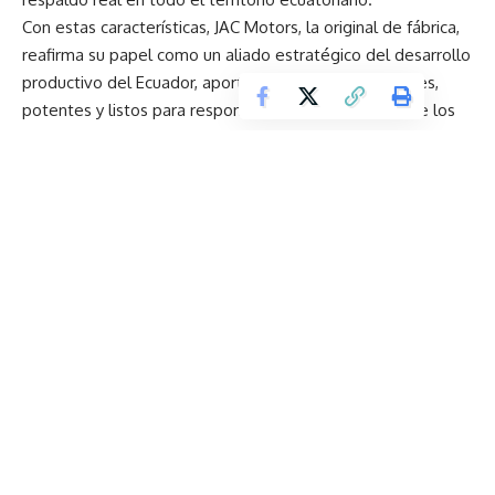
Con estas características, JAC Motors, la original de fábrica,
reafirma su papel como un aliado estratégico del desarrollo
productivo del Ecuador, aportando vehículos confiables,
potentes y listos para responder a las necesidades de los
sectores que mueven la economía del país.
Teojama Comercial consolida su liderazgo nacional y
amplía su portafolio con Mercedes-Benz, Smart y Subaru
Chery entrega a La Tri la “Armadura de los Sueños” y
consolida su alianza como movilidad oficial de la Selección
NAN®SUPREMEPRO 3 de Nestlé, la fórmula infantil más
avanzada del mercado llega a Ecuador
Visa presenta nueva práctica global de asesoría en
Stablecoins
¿Cómo encontrar el equilibrio perfecto entre disfrutar y
cuidarse?