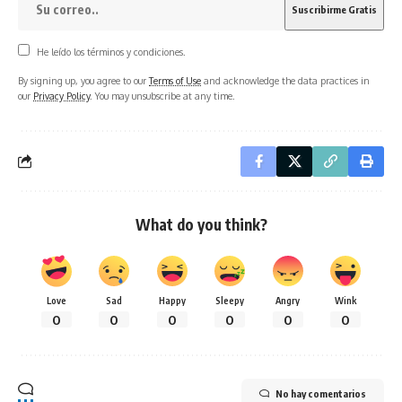
He leído los términos y condiciones.
By signing up, you agree to our
Terms of Use
and acknowledge the data practices in
our
Privacy Policy
. You may unsubscribe at any time.
What do you think?
Love
Sad
Happy
Sleepy
Angry
Wink
0
0
0
0
0
0
No hay comentarios