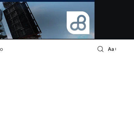
Aa
Font
Resizer