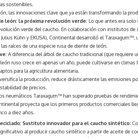
tas sostenibles.
ión, las innovaciones clave que ya están transformando la prod
e león: la próxima revolución verde:
Lo que antes era solo 
evolución verde del caucho. En colaboración con institutos de 
 Julius Kühn y EKUSA), Continental desarrolló el Taraxagum™, 
las raíces de una especie rusa de diente de león.
ve:
A diferencia del árbol de caucho tradicional (que requiere u
 león ruso crece en apenas un año, puede cultivarse en climas
aptos para la agricultura alimentaria.
versifica la producción, reduce drásticamente las emisiones po
tabilidad de precios.
os neumáticos Taraxagum™ han superado pruebas de rendimie
ntinental proyecta que los primeros productos comerciales lle
nco a diez años.
eciclado: Sustituto innovador para el caucho sintético:
Con
gnificativo al producir caucho sintético a partir de aceite de co