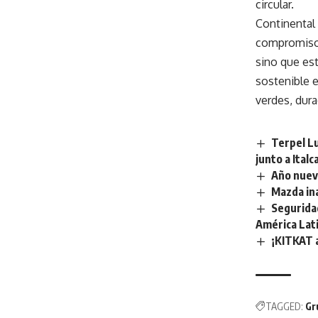
circular.
Continental
compromiso 
sino que es
sostenible 
verdes, dur
Terpel Lu
junto a Ita
Año nuevo
Mazda in
Segurida
América Lat
¡KITKAT a
TAGGED:
Gr