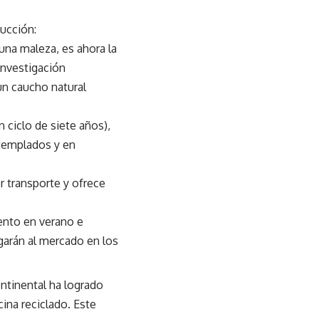
ucción:
una maleza, es ahora la
investigación
un caucho natural
n ciclo de siete años),
 templados y en
r transporte y ofrece
nto en verano e
garán al mercado en los
tinental ha logrado
cina reciclado. Este