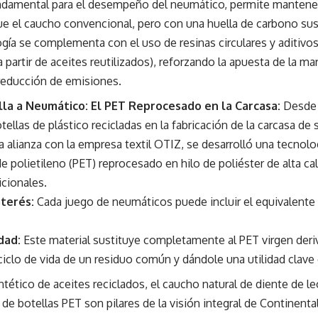
undamental para el desempeño del neumático, permite mantener
ue el caucho convencional, pero con una huella de carbono su
gía se complementa con el uso de resinas circulares y aditivos
 partir de aceites reutilizados), reforzando la apuesta de la m
a reducción de emisiones.
la a Neumático: El PET Reprocesado en la Carcasa:
Desde 
tellas de plástico recicladas en la fabricación de la carcasa de
a alianza con la empresa textil OTIZ, se desarrolló una tecnolo
de polietileno (PET) reprocesado en hilo de poliéster de alta cal
cionales.
terés:
Cada juego de neumáticos puede incluir el equivalente
dad:
Este material sustituye completamente al PET virgen deri
ciclo de vida de un residuo común y dándole una utilidad clave 
ntético de aceites reciclados, el caucho natural de diente de le
de botellas PET son pilares de la visión integral de Continent