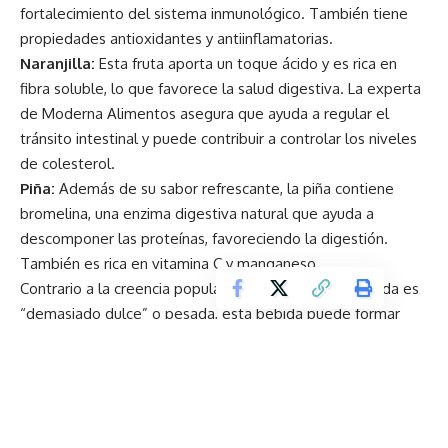
fortalecimiento del sistema inmunológico. También tiene
propiedades antioxidantes y antiinflamatorias.
Naranjilla:
Esta fruta aporta un toque ácido y es rica en
fibra soluble, lo que favorece la salud digestiva. La experta
de Moderna Alimentos asegura que ayuda a regular el
tránsito intestinal y puede contribuir a controlar los niveles
de colesterol.
Piña:
Además de su sabor refrescante, la piña contiene
bromelina, una enzima digestiva natural que ayuda a
descomponer las proteínas, favoreciendo la digestión.
También es rica en vitamina C y manganeso.
Contrario a la creencia popular de que la colada morada es
“demasiado dulce” o pesada, esta bebida puede formar
parte de una dieta equilibrada, si se prepara con
ingredientes frescos, bajos niveles de azúcar y se controla
el tamaño de la porción. La clave está en rescatar su
preparación artesanal, con frutas frescas, maíz morado
natural y edulcorantes naturales o en menor cantidad.