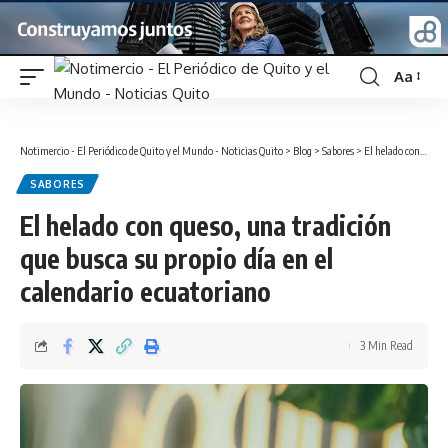
Aa
Font
Resizer
Notimercio - El Periódico de Quito y el Mundo - Noticias Quito
>
Blog
>
Sabores
>
El helado con queso, una tradición que busca su propio día en el calendario ecuatoriano
SABORES
El helado con queso, una tradición
que busca su propio día en el
calendario ecuatoriano
3 Min Read