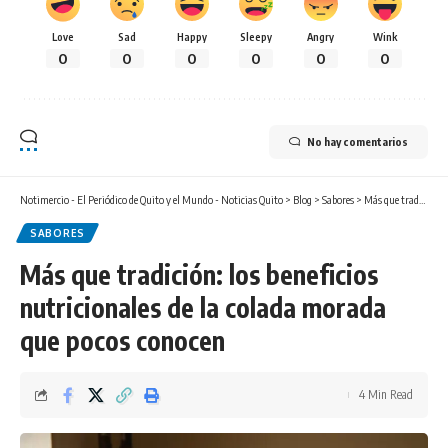
Love
Sad
Happy
Sleepy
Angry
Wink
0
0
0
0
0
0
No hay comentarios
Notimercio - El Periódico de Quito y el Mundo - Noticias Quito
>
Blog
>
Sabores
>
Más que tradición: los beneficios nutricionales de la colada morada que pocos conocen
SABORES
Más que tradición: los beneficios
nutricionales de la colada morada
que pocos conocen
4 Min Read