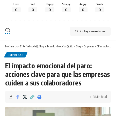
Love
Sad
Happy
Sleepy
Angry
Wink
0
0
0
0
0
0
No hay comentarios
Notimercio - El Periódico de Quito y el Mundo - Noticias Quito
>
Blog
>
Empresas
>
El impacto emocional del paro: acciones clave para que las empresas cuiden a sus colaboradores
EMPRESAS
El impacto emocional del paro:
acciones clave para que las empresas
cuiden a sus colaboradores
3 Min Read