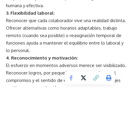
humana y efectiva.
3. Flexibilidad laboral:
Reconocer que cada colaborador vive una realidad distinta.
Ofrecer alternativas como horarios adaptables, trabajo
remoto (cuando sea posible) o reasignación temporal de
funciones ayuda a mantener el equilibrio entre lo laboral y
lo personal.
4. Reconocimiento y motivación:
El esfuerzo en momentos adversos merece ser visibilizado.
Reconocer logros, por pequeños que sean, refuerza el
compromiso y el sentido de equipo. Promover mensajes
positivos genera cohesión y esperanza.
Según Maria Amparo Upegui Arboleda Country Manager de
SGF Global en Ecuador, “Una empresa que
cuida a su gente,
incluso en escenarios adversos, gana confianza y lealtad.
Implementar estrategias de gestión del talento basadas en
el bienestar mejora el clima laboral, potencia la
productividad y reduce la rotación
”.