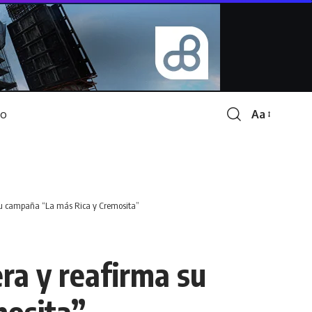
Aa
Font
Resizer
su campaña “La más Rica y Cremosita”
a y reafirma su