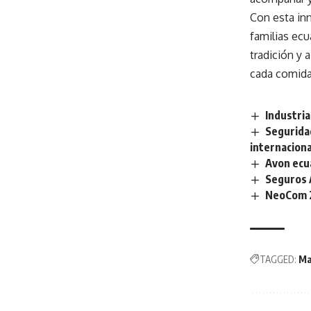
Con esta in
familias ecu
tradición y
cada comida
Industria
Seguridad
internacion
Avon ecu
Seguros A
NeoCom 2
TAGGED:
Ma