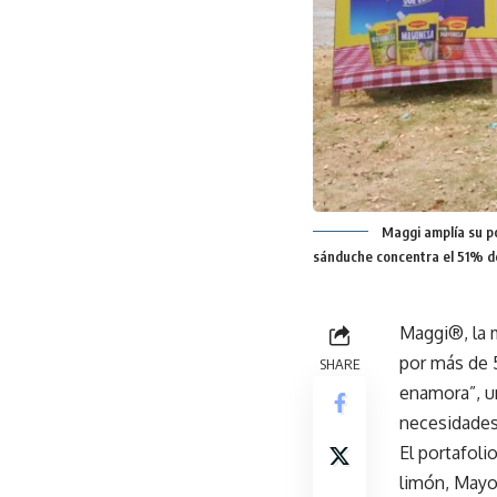
Maggi amplía su p
sánduche concentra el 51% d
Maggi®, la 
por más de 
SHARE
enamora”, un
necesidades
El portafol
limón, Mayo