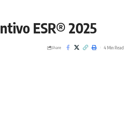
tintivo ESR® 2025
4 Min Read
Share