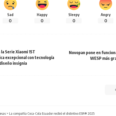
Sad
Happy
Sleepy
Angry
0
0
0
0
la Serie Xiaomi 15T
Novopan pone en funciona
ca excepcional con tecnología
WESP más gra
diseño insignia
esas
>
La compañía Coca-Cola Ecuador recibió el distintivo ESR® 2025