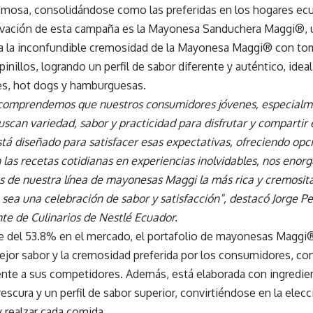
remosa, consolidándose como las preferidas en los hogares ecu
ovación de esta campaña es la Mayonesa Sanduchera Maggi®, ú
 la inconfundible cremosidad de la Mayonesa Maggi® con tom
inillos, logrando un perfil de sabor diferente y auténtico, ideal
s, hot dogs y hamburguesas.
 comprendemos que nuestros consumidores jóvenes, especialme
uscan variedad, sabor y practicidad para disfrutar y compartir 
stá diseñado para satisfacer esas expectativas, ofreciendo opc
las recetas cotidianas en experiencias inolvidables, nos enorg
s de nuestra línea de mayonesas Maggi la más rica y cremosit
sea una celebración de sabor y satisfacción”, destacó Jorge P
te de Culinarios de Nestlé Ecuador.
e del 53.8% en el mercado, el portafolio de mayonesas Maggi®
ejor sabor y la cremosidad preferida por los consumidores, co
ente a sus competidores. Además, está elaborada con ingredien
rescura y un perfil de sabor superior, convirtiéndose en la elecc
 realzar cada comida.