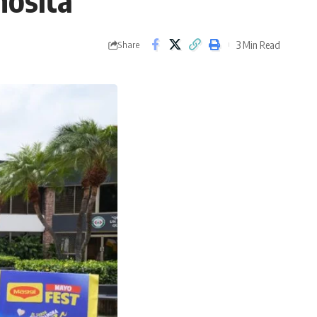
mosita”
3 Min Read
Share