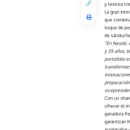
y textura c
La gran inn
que combina
toque de pep
de sánduche
“En Nestlé,
y 35 años, b
portafolio e
transforman 
innovacione
preparación 
vicepresiden
Con un shar
ofrecer el m
ganadora fr
garantizan f
acompañar y