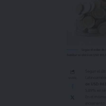
Según el Index de 
familiar se ubicó en USD 813,
Según el úl
Latinoaméri
SHARE
de USD 86
5,89% en té
En el mismo
incremento 