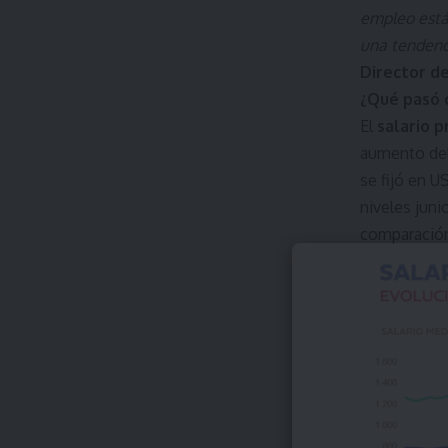
empleo están
una tendenc
Director de
¿Qué pasó c
El
salario 
aumento del
se fijó en U
niveles juni
comparación