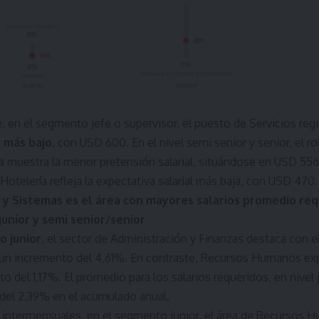
, en el segmento jefe o supervisor, el puesto de Servicios regi
 más bajo
, con USD 600. En el nivel semi senior y senior, el ro
 muestra la menor pretensión salarial, situándose en USD 556. E
Hotelería refleja la expectativa salarial más baja, con USD 470.
 y Sistemas es el área con mayores salarios promedio req
junior y semi senior/senior
o junior
, el sector de Administración y Finanzas destaca con 
 un incremento del 4,61%. En contraste, Recursos Humanos ex
o del 1,17%. El promedio para los salarios requeridos, en nivel j
del 2,39% en el acumulado anual.
 intermensuales, en el segmento junior, el área de Recursos 