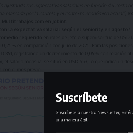
 ajustando sus expectativas salariales en función del costo de 
ia marcada por la cautela y el contexto económico actual”,
ex
 Multitrabajos.com en Jobint
.
on la expectativa salarial según el seniority en agosto?
promedio requerido
en roles de jefe o supervisor fue de USD 1
 0,25% en comparación con julio de 2025. Para las posiciones 
SD 891, registrando un decrecimiento de 0,09% con relación al 
or, el salario mensual se situó en USD 553, lo que indica un de
 con el mes previo.
Suscríbete
Suscríbete a nuestro Newsletter, enté
una manera ágil.