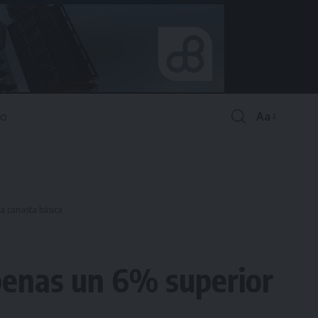
Aa
Font
Resizer
la canasta básica
apenas un 6% superior