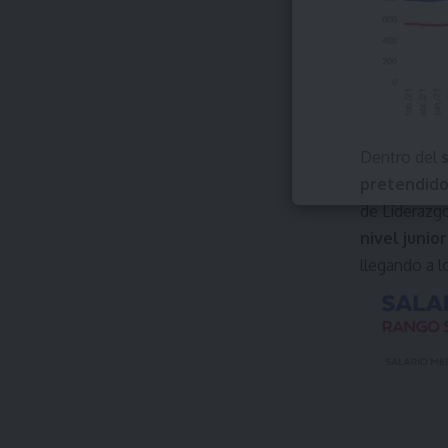
Dentro del
pretendido
de Liderazgo
nivel junior
llegando a 