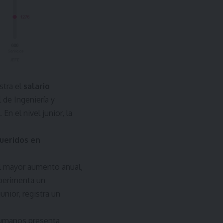
stra el
salario
l de Ingeniería y
n el nivel junior, la
ueridos en
el mayor aumento anual,
perimenta un
unior, registra un
Humanos presenta