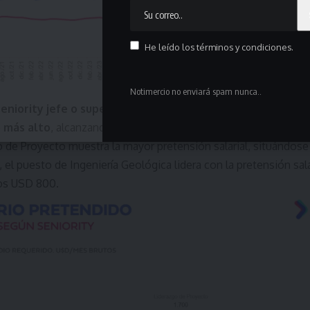
He leído los términos y condiciones.
Notimercio no enviará spam nunca..
seniority jefe o supervisor
, el puesto de Análisis de Datos s
 más alto
, alcanzando los USD 2.750. En el
segmento senior
 de Proyecto muestra la mayor pretensión salarial, situándose
, el puesto de Ingeniería Geológica lidera con la pretensión sal
los USD 800.