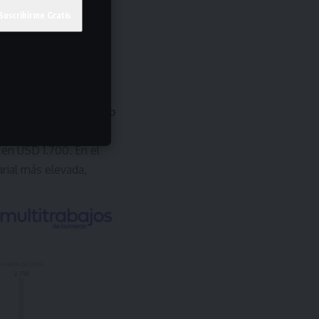
e destaca con el
salario
 y semisenior
, el rol
 en USD 1.700. En el
arial más elevada,