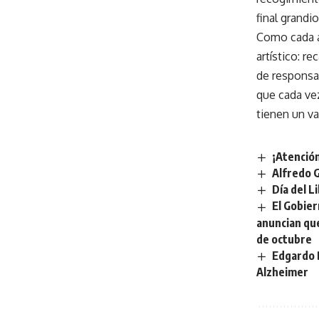
final grandi
Como cada a
artístico: r
de responsab
que cada ve
tienen un v
¡Atención
Alfredo G
Día del L
El Gobier
anuncian que
de octubre
Edgardo 
Alzheimer