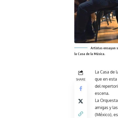
Artistas ensayan s
la Casa de la Música.
La Casa de 
que en esta
SHARE
del repertor
escena.
La Orquesta 
amigas y la
(México), es