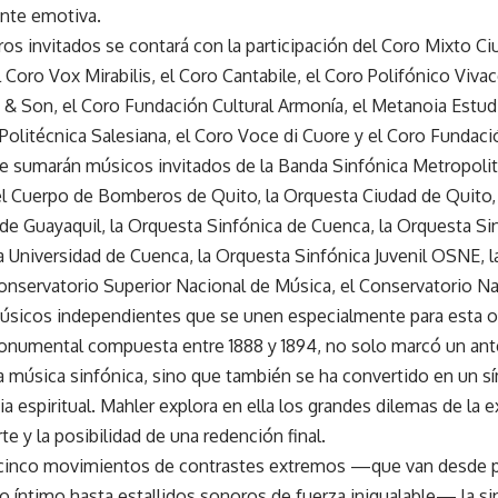
nte emotiva.
ros invitados se contará con la participación del Coro Mixto Ci
l Coro Vox Mirabilis, el Coro Cantabile, el Coro Polifónico Vivace
& Son, el Coro Fundación Cultural Armonía, el Metanoia Estudio
Politécnica Salesiana, el Coro Voce di Cuore y el Coro Fundació
e sumarán músicos invitados de la Banda Sinfónica Metropolit
el Cuerpo de Bomberos de Quito, la Orquesta Ciudad de Quito,
de Guayaquil, la Orquesta Sinfónica de Cuenca, la Orquesta Si
 Universidad de Cuenca, la Orquesta Sinfónica Juvenil OSNE, l
Conservatorio Superior Nacional de Música, el Conservatorio N
úsicos independientes que se unen especialmente para esta o
onumental compuesta entre 1888 y 1894, no solo marcó un ant
la música sinfónica, sino que también se ha convertido en un 
a espiritual. Mahler explora en ella los grandes dilemas de la e
rte y la posibilidad de una redención final.
 cinco movimientos de contrastes extremos —que van desde 
 íntimo hasta estallidos sonoros de fuerza inigualable— la si