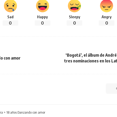
Sad
Happy
Sleepy
Angry
0
0
0
0
‘Bogotá’, el álbum de André
do con amor
tres nominaciones en los L
ra
>
18 años Danzando con amor