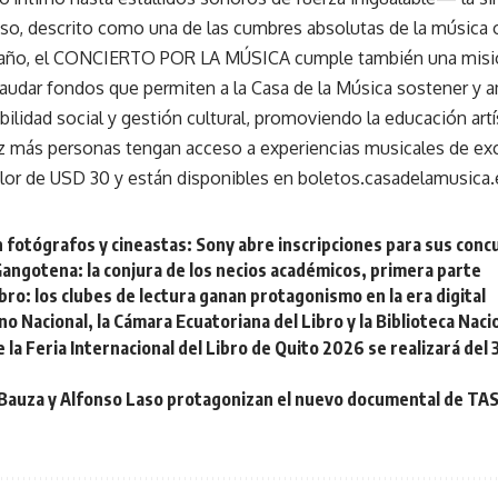
oso, descrito como una de las cumbres absolutas de la música 
ño, el CONCIERTO POR LA MÚSICA cumple también una misión
ecaudar fondos que permiten a la Casa de la Música sostener y 
ilidad social y gestión cultural, promoviendo la educación artí
z más personas tengan acceso a experiencias musicales de exc
alor de USD 30 y están disponibles en boletos.casadelamusica.
 fotógrafos y cineastas: Sony abre inscripciones para sus conc
angotena: la conjura de los necios académicos, primera parte
ibro: los clubes de lectura ganan protagonismo en la era digital
no Nacional, la Cámara Ecuatoriana del Libro y la Biblioteca Naci
 la Feria Internacional del Libro de Quito 2026 se realizará del
Bauza y Alfonso Laso protagonizan el nuevo documental de TASE