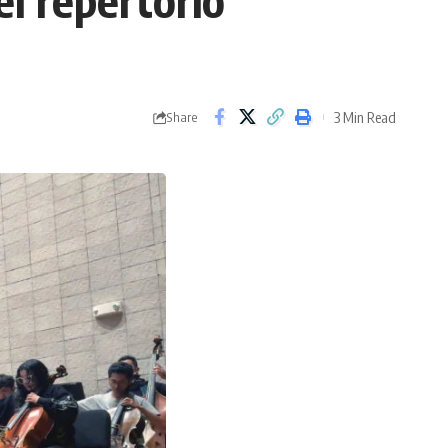
l repertorio
3 Min Read
Share