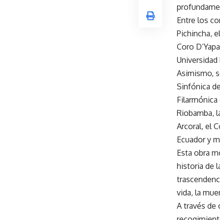
profundame
Entre los co
Pichincha, e
Coro D’Yapa 
Universidad 
Asimismo, s
Sinfónica d
Filarmónica 
Riobamba, la
Arcoral, el 
Ecuador y m
Esta obra m
historia de 
trascendenci
vida, la mue
A través de
recogimiento