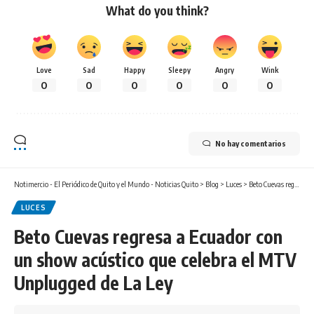
What do you think?
Love
Sad
Happy
Sleepy
Angry
Wink
0
0
0
0
0
0
No hay comentarios
Notimercio - El Periódico de Quito y el Mundo - Noticias Quito
>
Blog
>
Luces
>
Beto Cuevas regresa a Ecuador con un show acústico que celebra el MTV Unplugged de La Ley
LUCES
Beto Cuevas regresa a Ecuador con
un show acústico que celebra el MTV
Unplugged de La Ley