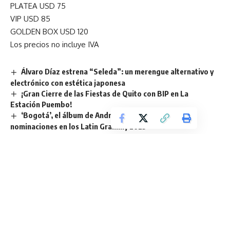
PLATEA USD 75
VIP USD 85
GOLDEN BOX USD 120
Los precios no incluye IVA
Álvaro Díaz estrena “Seleda”: un merengue alternativo y
electrónico con estética japonesa
¡Gran Cierre de las Fiestas de Quito con BIP en La
Estación Puembo!
‘Bogotá’, el álbum de Andrés Cepeda, recibe tres
nominaciones en los Latin Grammy 2025
Omar Courtz llega a Ecuador con “Primera Musa World
Tour 2025”
Fanta se une a Universal Pictures y Blumhouse para reunir
por primera vez a los más malvados íconos del terror en una
asociación global
TAGGED:
Beto Cuevas
MTV Unplugged