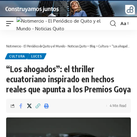
Aa
Font
Resizer
Notimercio - El Periódico de Quito y el Mundo - Noticias Quito
>
Blog
>
Cultura
>
“Los ahogados”: el thriller ecuatoriano inspirado en hechos reales que apunta a los Premios Goya
CULTURA
LUCES
“Los ahogados”: el thriller
ecuatoriano inspirado en hechos
reales que apunta a los Premios Goya
4 Min Read