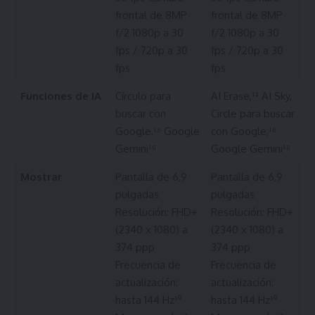
frontal de 8MP
frontal de 8MP
f/2 1080p a 30
f/2 1080p a 30
fps / 720p a 30
fps / 720p a 30
fps
fps
Funciones de IA
Círculo para
AI Erase,¹² AI Sky,
buscar con
Circle para buscar
Google,¹⁵ Google
con Google,¹⁵
Gemini¹⁶
Google Gemini¹⁶
Mostrar
Pantalla de 6,9 ​​
Pantalla de 6,9 ​​
pulgadas
pulgadas
Resolución: FHD+
Resolución: FHD+
(2340 x 1080) a
(2340 x 1080) a
374 ppp
374 ppp
Frecuencia de
Frecuencia de
actualización:
actualización:
hasta 144 Hz¹⁰
hasta 144 Hz¹⁰