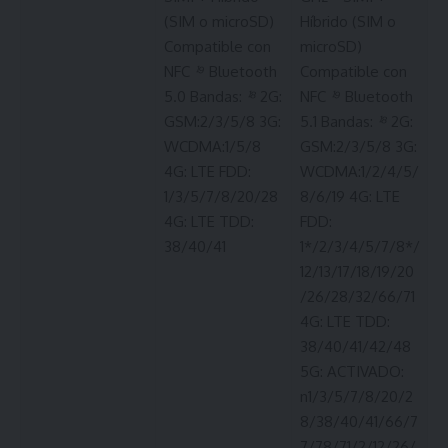
(SIM o microSD)
Híbrido (SIM o
Compatible con
microSD)
NFC
¹⁹
Bluetooth
Compatible con
5.0 Bandas:
¹⁸
2G:
NFC
¹⁹
Bluetooth
GSM:2/3/5/8 3G:
5.1 Bandas:
¹⁸
2G:
WCDMA:1/5/8
GSM:2/3/5/8 3G:
4G: LTE FDD:
WCDMA:1/2/4/5/
1/3/5/7/8/20/28
8/6/19 4G: LTE
4G: LTE TDD:
FDD:
38/40/41
1*/2/3/4/5/7/8*/
12/13/17/18/19/20
/26/28/32/66/71
4G: LTE TDD:
38/40/41/42/48
5G: ACTIVADO:
n1/3/5/7/8/20/2
8/38/40/41/66/7
7/78/71/2/12/26/