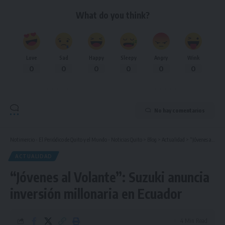
What do you think?
Love
Sad
Happy
Sleepy
Angry
Wink
0
0
0
0
0
0
No hay comentarios
Notimercio - El Periódico de Quito y el Mundo - Noticias Quito
>
Blog
>
Actualidad
>
“Jóvenes al Volante”: Suzuki anuncia inversión millonaria en Ecuador
ACTUALIDAD
“Jóvenes al Volante”: Suzuki anuncia
inversión millonaria en Ecuador
4 Min Read