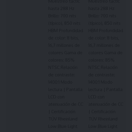
Muestreo táctil:
Muestreo táctil:
hasta 288 Hz
hasta 288 Hz
Brillo: 700 nits
Brillo: 700 nits
(típico), 850 nits
(típico), 850 nits
HBM Profundidad
HBM Profundidad
de color: 8 bits,
de color: 8 bits,
16,7 millones de
16,7 millones de
colores Gama de
colores Gama de
colores: 85%
colores: 85%
NTSC Relación
NTSC Relación
de contraste:
de contraste:
1400:1 Modo
1400:1 Modo
lectura | Pantalla
lectura | Pantalla
LCD con
LCD con
atenuación de CC
atenuación de CC
| Certificación
| Certificación
TÜV Rheinland
TÜV Rheinland
Low Blue Light
Low Blue Light