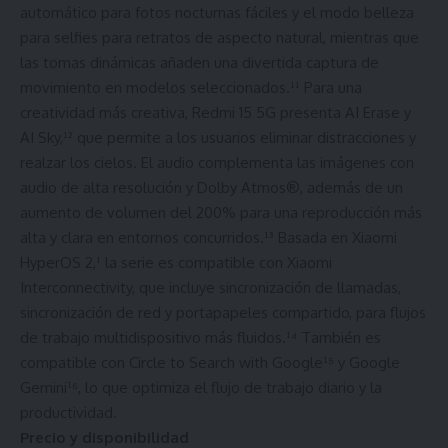
automático para fotos nocturnas fáciles y el modo belleza
para selfies para retratos de aspecto natural, mientras que
las tomas dinámicas añaden una divertida captura de
movimiento en modelos seleccionados.¹¹ Para una
creatividad más creativa, Redmi 15 5G presenta AI Erase y
AI Sky,¹² que permite a los usuarios eliminar distracciones y
realzar los cielos. El audio complementa las imágenes con
audio de alta resolución y Dolby Atmos®, además de un
aumento de volumen del 200% para una reproducción más
alta y clara en entornos concurridos.¹³ Basada en Xiaomi
HyperOS 2,¹ la serie es compatible con Xiaomi
Interconnectivity, que incluye sincronización de llamadas,
sincronización de red y portapapeles compartido, para flujos
de trabajo multidispositivo más fluidos.¹⁴ También es
compatible con Circle to Search with Google¹⁵ y Google
Gemini¹⁶, lo que optimiza el flujo de trabajo diario y la
productividad.
Precio y disponibilidad