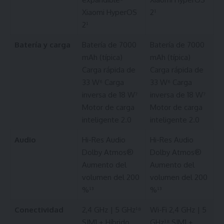
Xiaomi HyperOS
2¹
2¹
Batería y carga
Batería de 7000
Batería de 7000
mAh (típica)
mAh (típica)
Carga rápida de
Carga rápida de
33 W⁶ Carga
33 W⁶ Carga
inversa de 18 W⁷
inversa de 18 W⁷
Motor de carga
Motor de carga
inteligente 2.0
inteligente 2.0
Audio
Hi-Res Audio
Hi-Res Audio
Dolby Atmos®
Dolby Atmos®
Aumento del
Aumento del
volumen del 200
volumen del 200
%¹³
%¹³
Conectividad
2,4 GHz | 5 GHz¹⁸
Wi-Fi 2,4 GHz | 5
SIM1 + Híbrido
GHz¹⁸ SIM1 +