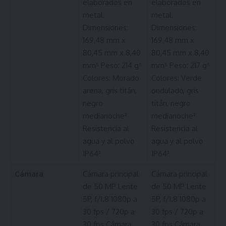
elaborados en
elaborados en
metal.
metal.
Dimensiones:
Dimensiones:
169,48 mm x
169,48 mm x
80,45 mm x 8,40
80,45 mm x 8,40
mm⁵ Peso: 214 g⁵
mm⁵ Peso: 217 g⁵
Colores: Morado
Colores: Verde
arena, gris titán,
ondulado, gris
negro
titán, negro
medianoche²
medianoche²
Resistencia al
Resistencia al
agua y al polvo
agua y al polvo
IP64³
IP64³
Cámara
Cámara principal
Cámara principal
de 50 MP Lente
de 50 MP Lente
5P, f/1.8 1080p a
5P, f/1.8 1080p a
30 fps / 720p a
30 fps / 720p a
30 fps Cámara
30 fps Cámara