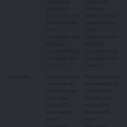
(solución de
(solución de
software) |
software) |
Certificación TÜV
Certificación TÜV
Rheinland Flicker
Rheinland Flicker
Free |
Free |
Certificación TÜV
Certificación TÜV
Rheinland
Rheinland
Circadian Friendly
Circadian Friendly
Tecnología Wet
Tecnología Wet
Touch 2.0
Touch 2.0
Actuación
Plataforma móvil
Plataforma móvil
Snapdragon®
Snapdragon® 6s
685 Proceso de
Gen 3 Proceso
6 nm, ocho
de 6 nm, ocho
núcleos CPU:
núcleos CPU:
Qualcomm®
Qualcomm®
Kryo™
Kryo™
(frecuencia
(frecuencia