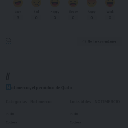
Love
Sad
Happy
Sleepy
Angry
Wink
3
0
0
0
0
0
No hay comentarios
//
N
otimercio, el periódico de Quito
Categorías – Notimercio
Links útiles – NOTIMERCIO
Inicio
Inicio
Cultura
Cultura