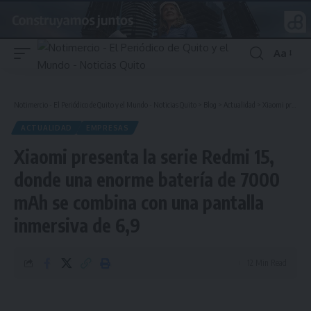
Aa
Font
Resizer
Notimercio - El Periódico de Quito y el Mundo - Noticias Quito
>
Blog
>
Actualidad
>
Xiaomi presenta la serie Redmi 15, donde una enorme batería de 7000 mAh se combina con una pantalla inmersiva de 6,9
ACTUALIDAD
EMPRESAS
Xiaomi presenta la serie Redmi 15,
donde una enorme batería de 7000
mAh se combina con una pantalla
inmersiva de 6,9
12 Min Read