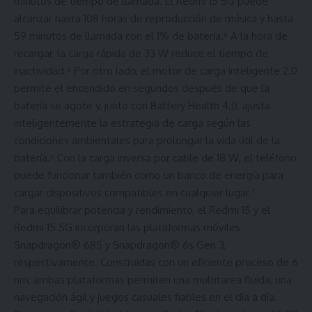
minutos de tiempo de llamada. El Redmi 15 5G puede
alcanzar hasta 108 horas de reproducción de música y hasta
59 minutos de llamada con el 1% de batería.⁵ A la hora de
recargar, la carga rápida de 33 W reduce el tiempo de
inactividad.⁶ Por otro lado, el motor de carga inteligente 2.0
permite el encendido en segundos después de que la
batería se agote y, junto con Battery Health 4.0, ajusta
inteligentemente la estrategia de carga según las
condiciones ambientales para prolongar la vida útil de la
batería.⁵ Con la carga inversa por cable de 18 W, el teléfono
puede funcionar también como un banco de energía para
cargar dispositivos compatibles en cualquier lugar.⁷
Para equilibrar potencia y rendimiento, el Redmi 15 y el
Redmi 15 5G incorporan las plataformas móviles
Snapdragon® 685 y Snapdragon® 6s Gen 3,
respectivamente. Construidas con un eficiente proceso de 6
nm, ambas plataformas permiten una multitarea fluida, una
navegación ágil y juegos casuales fiables en el día a día.