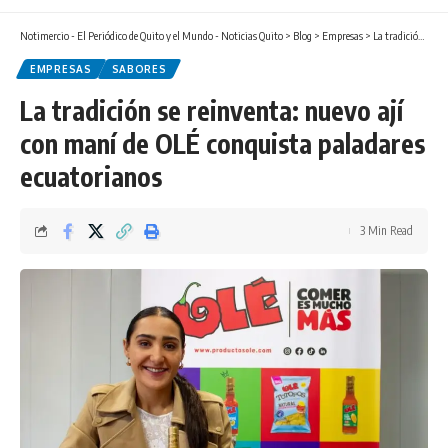
Notimercio - El Periódico de Quito y el Mundo - Noticias Quito
>
Blog
>
Empresas
>
La tradición se reinventa: nuevo ají con maní de OLÉ conquista paladares ecuatorianos
EMPRESAS
SABORES
La tradición se reinventa: nuevo ají
con maní de OLÉ conquista paladares
ecuatorianos
3 Min Read