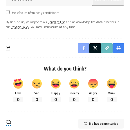
He leído los términos y condiciones.
By signing up, you agree to our
Terms of Use
and acknowledge the data practices in
our
Privacy Policy
. You may unsubscribe at any time.
What do you think?
Love
Sad
Happy
Sleepy
Angry
Wink
0
0
0
0
0
0
No hay comentarios