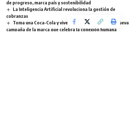
de progreso, marca país y sostenibilidad
La Inteligencia Artificial revoluciona la gestión de
cobranzas
Toma una Coca-Cola y vive el espíritu navideño: la nueva
campaña de la marca que celebra la conexión humana
TAGGED:
ají ecuatoriano
OLÉ
Productos OLÉ
Sign Up For Daily Newsletter
Be keep up! Get the latest breaking news delivered
straight to your inbox.
He leído los términos y condiciones.