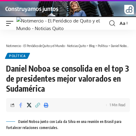
Aa
Font
Resizer
Notimercio - El Periódico de Quito y el Mundo - Noticias Quito
>
Blog
>
Política
>
Daniel Noboa se consolida en el top 3 de presidentes mejor valorados en Sudamérica
POLÍTICA
Daniel Noboa se consolida en el top 3
de presidentes mejor valorados en
Sudamérica
1 Min Read
Daniel Noboa junto con Lula da Silva en una reunión en Brasil para
fortalecer relaciones comerciales.