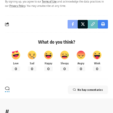
By signing up, you agree to our
Terms of Use
and acknowledge the data practices in
our
Privacy Policy
. You may unsubscribe at any time.
What do you think?
Love
Sad
Happy
Sleepy
Angry
Wink
0
0
0
0
0
0
No hay comentarios
//