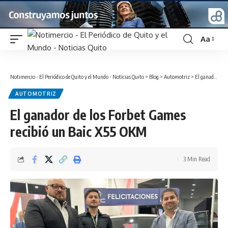
Aa
Font
Resizer
Notimercio - El Periódico de Quito y el Mundo - Noticias Quito
>
Blog
>
Automotriz
>
El ganador de los Forbet Games recibió un Baic X55 OKM
AUTOMOTRIZ
El ganador de los Forbet Games
recibió un Baic X55 OKM
3 Min Read