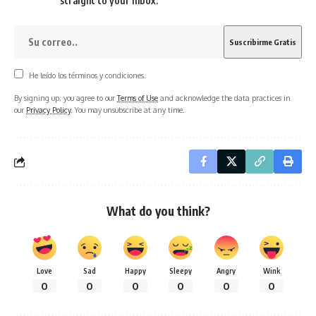
straight to your inbox.
He leído los términos y condiciones.
By signing up, you agree to our
Terms of Use
and acknowledge the data practices in
our
Privacy Policy
. You may unsubscribe at any time.
What do you think?
Love
Sad
Happy
Sleepy
Angry
Wink
0
0
0
0
0
0