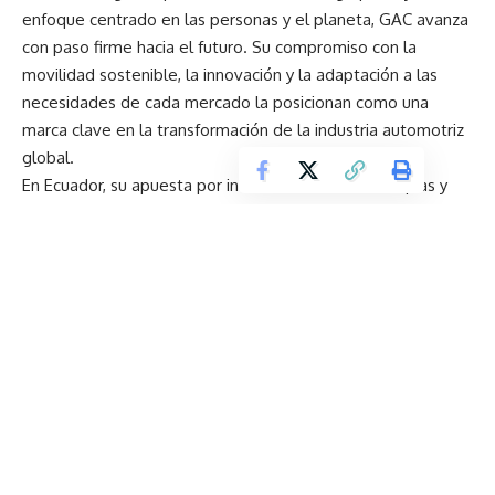
enfoque centrado en las personas y el planeta, GAC avanza
con paso firme hacia el futuro. Su compromiso con la
movilidad sostenible, la innovación y la adaptación a las
necesidades de cada mercado la posicionan como una
marca clave en la transformación de la industria automotriz
global.
En Ecuador, su apuesta por introducir soluciones limpias y
eficientes refuerza su propósito de convertirse en un
referente de la nueva movilidad, tanto a nivel local como
internacional.
Chery lanza la pickup Chery Himla en Ecuador y apuesta
por el segmento más competitivo
Kia Ecuador conquista el Autoshow 2025 con el premio al
Mejor Stand y tres innovadores modelos
¿Por qué utilizar repuestos originales en tu vehículo?
BYD celebra el Día Mundial del Auto Eléctrico liderando el
mercado de la movilidad eléctrica en Ecuador
Empieza el 2026 con seguridad: cómo preparar tu Isuzu