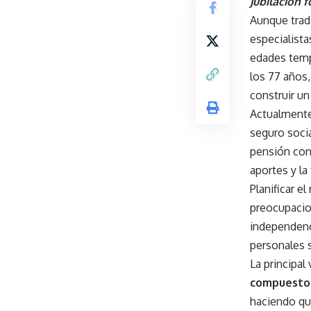
jubilación 
Aunque trad
especialista
edades temp
los 77 años
construir un
Actualmente
seguro soci
pensión cont
aportes y la
Planificar e
preocupacion
independenci
personales 
La principal
compuesto
haciendo que