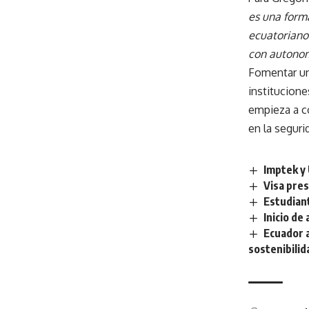
es una forma
ecuatoriano 
con autonomí
Fomentar un
institucione
empieza a c
en la segur
Imptek y 
Visa pres
Estudian
Inicio de
Ecuador 
sostenibilid