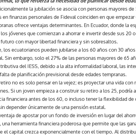
formal, lo que refuerza la necesidad de planificar desde ed
icionalmente la jubilación se asocia con personas mayores de 
s en finanzas personales de Fideval coinciden en que empezar 
ranas ofrece ventajas determinantes. En Ecuador, donde la es
, los jóvenes que comienzan a ahorrar e invertir desde sus 20
 futuro con mayor libertad financiera y sin sobresaltos.
, los ecuatorianos pueden jubilarse a los 60 años con 30 años
al. Sin embargo, solo el 27% de las personas mayores de 65 añ
ributiva del IESS, debido a la alta informalidad laboral, las int
 falta de planificación previsional desde edades tempranas.
l retiro no es solo pensar en la vejez; es proyectar una vida c
es. Si un joven empieza a construir su retiro a los 25, podría 
a financiera antes de los 60, o incluso tener la flexibilidad de
sin depender únicamente de una pensión estatal.
 ventaja de apostar por un fondo de inversión en lugar del ahor
, una herramienta financiera poderosa que permite que las gana
 el capital crezca exponencialmente con el tiempo. Al distribu