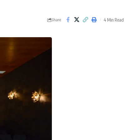
4 Min Read
Share