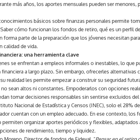
urante más años, los aportes mensuales pueden ser menores, pe
conocimientos básicos sobre finanzas personales permite tom
Saber cómo funcionan los fondos de retiro, qué es un perfil d
n forma parte de la preparación que los jóvenes necesitan para 
n calidad de vida.
inanciera: una herramienta clave
nes se enfrentan a empleos informales o inestables, lo que pu
n financiera a largo plazo. Sin embargo, ofrecerles alternativas cl
su realidad les permite empezar a construir su seguridad futu
 no sean altos ni constantes. Empoderarlos con opciones reale
dan tomar decisiones responsables sin sentirse excluidos del 
tituto Nacional de Estadística y Censos (INEC), solo el 28% de
ador cuentan con un empleo adecuado. En ese contexto, los f
ro permiten organizar aportes periódicos y flexibles, adaptados
pciones de rendimiento, tiempo y liquidez.
o Moreno, Director de fondos de Fideval, “
Pensar en el retir