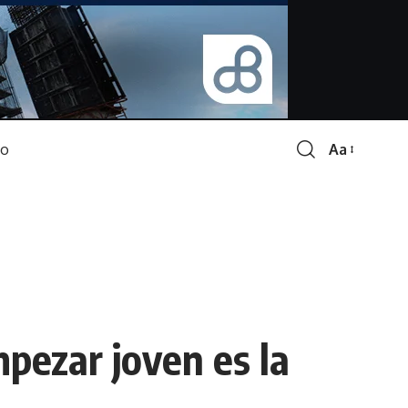
Aa
Font
Resizer
mpezar joven es la