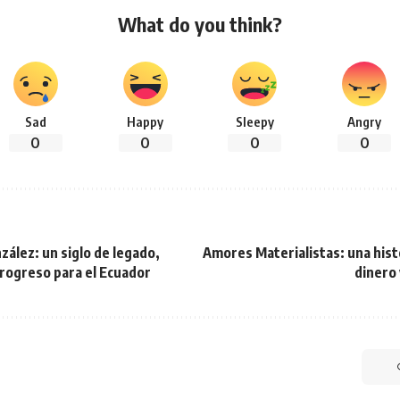
What do you think?
Sad
Happy
Sleepy
Angry
0
0
0
0
nzález: un siglo de legado,
Amores Materialistas: una hist
progreso para el Ecuador
dinero 