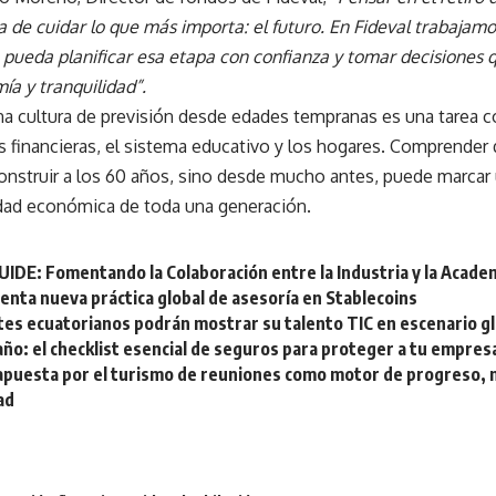
 de cuidar lo que más importa: el futuro. En Fideval trabajam
pueda planificar esa etapa con confianza y tomar decisiones q
a y tranquilidad”.
a cultura de previsión desde edades tempranas es una tarea c
s financieras, el sistema educativo y los hogares. Comprender q
onstruir a los 60 años, sino desde mucho antes, puede marcar 
idad económica de toda una generación.
UIDE: Fomentando la Colaboración entre la Industria y la Acade
enta nueva práctica global de asesoría en Stablecoins
tes ecuatorianos podrán mostrar su talento TIC en escenario g
 año: el checklist esencial de seguros para proteger a tu empres
apuesta por el turismo de reuniones como motor de progreso, m
ad