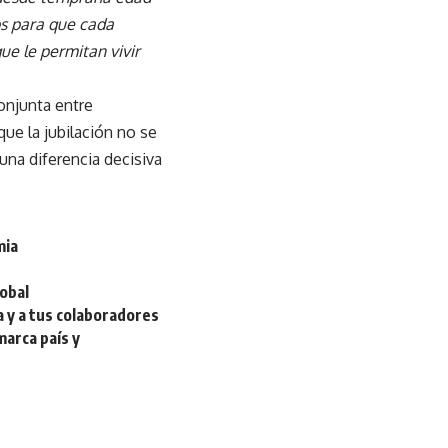
os para que cada
ue le permitan vivir
onjunta entre
ue la jubilación no se
una diferencia decisiva
mia
lobal
a y a tus colaboradores
arca país y