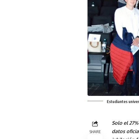
Estudiantes univer
Solo el 27%
datos ofici
SHARE