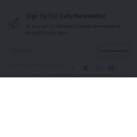
Sign Up For Daily Newsletter
Be keep up! Get the latest breaking news delivered
straight to your inbox.
He leído los términos y condiciones.
By signing up, you agree to our
Terms of Use
and acknowledge the data practices in
our
Privacy Policy
. You may unsubscribe at any time.
What do you think?