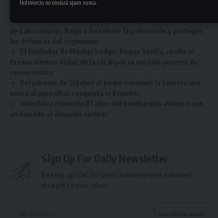
Notimercio no enviará spam nunca..
para el talento senior en busca de empleo
Contaminación ambiental y salud respiratoria: el llamado
de Laboratorios Bagó a fortalecer la prevención y proteger
las defensas del organismo
El fundador de Mashpi Lodge, Roque Sevilla, recibe el
Premio Kenton Miller de la UICN por su modelo pionero de
conservación
Del páramo de Sigchos al podio nacional: la fanesca que
honra al agricultor conquista el Ecuador
Hiroshima recuerda 81 años del bombardeo atómico con
un llamado al desarme nuclear
Sign Up For Daily Newsletter
Be keep up! Get the latest breaking news delivered
straight to your inbox.