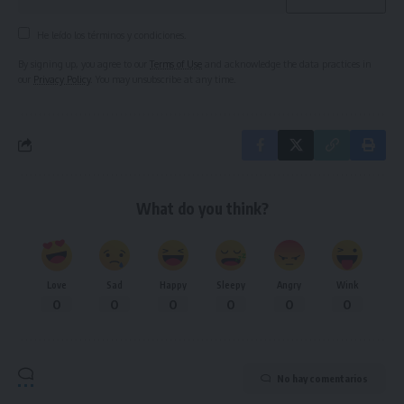
He leído los términos y condiciones.
By signing up, you agree to our
Terms of Use
and acknowledge the data practices in
our
Privacy Policy
. You may unsubscribe at any time.
What do you think?
Love
Sad
Happy
Sleepy
Angry
Wink
0
0
0
0
0
0
No hay comentarios