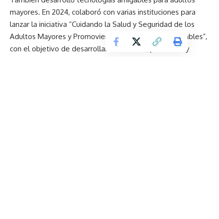
mayores. En 2024, colaboró con varias instituciones para
lanzar la iniciativa “Cuidando la Salud y Seguridad de los
Adultos Mayores y Promoviendo Adecuaciones Amigables”,
con el objetivo de desarrollar estándares, productos y
aplicaciones que mejoren su seguridad.
Mitigación y Adaptación Climática
Además de establecer objetivos de reducción de gases de
efecto invernadero (GEI) para sus propias operaciones,
Xiaomi exige a sus proveedores de la cadena de suministro
de smartphones que establezcan metas de reducción de
GEI y planes de uso de energías renovables. Para 2030,
estos proveedores deberán lograr una reducción anual
promedio de carbono no inferior al 5% (con base en 2024) y
un uso de electricidad renovable de al menos 25%. Para
2050, deberán usar electricidad 100% renovable.
Para fines de 2024, Xiaomi completó las mediciones de
huella de carbono del ciclo de vida de 18 productos