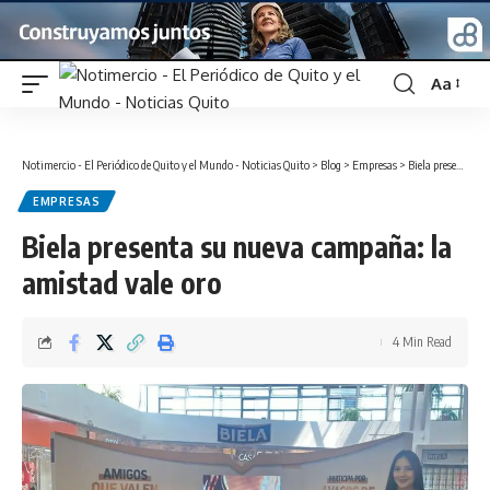
Aa
Font
Resizer
Notimercio - El Periódico de Quito y el Mundo - Noticias Quito
>
Blog
>
Empresas
>
Biela presenta su nueva campaña: la amistad vale oro
EMPRESAS
Biela presenta su nueva campaña: la
amistad vale oro
4 Min Read