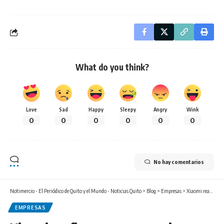
What do you think?
Love
Sad
Happy
Sleepy
Angry
Wink
0
0
0
0
0
0
No hay comentarios
Notimercio - El Periódico de Quito y el Mundo - Noticias Quito
>
Blog
>
Empresas
>
Xiaomi reafirma su compromiso con la sostenibilidad y la innovación
EMPRESAS