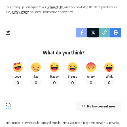
By signing up, you agree to our
Terms of Use
and acknowledge the data practices in
our
Privacy Policy
. You may unsubscribe at any time.
What do you think?
Love
Sad
Happy
Sleepy
Angry
Wink
0
0
0
0
0
0
No hay comentarios
Notimercio - El Periódico de Quito y el Mundo - Noticias Quito
>
Blog
>
Empresas
>
La previsión financiera poslaboral en Ecuador