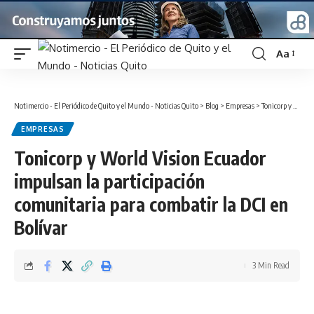
Aa
Font
Resizer
Notimercio - El Periódico de Quito y el Mundo - Noticias Quito
>
Blog
>
Empresas
>
Tonicorp y World Vision Ecuador impulsan la participación comunitaria para combatir la DCI en Bolívar
EMPRESAS
Tonicorp y World Vision Ecuador
impulsan la participación
comunitaria para combatir la DCI en
Bolívar
3 Min Read